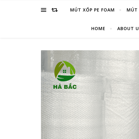
MÚT XỐP PE FOAM
MÚT 
HOME
ABOUT U