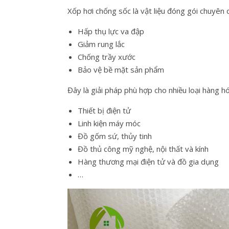
Xốp hơi chống sốc là vật liệu đóng gói chuyên
Hấp thụ lực va đập
Giảm rung lắc
Chống trầy xước
Bảo vệ bề mặt sản phẩm
Đây là giải pháp phù hợp cho nhiều loại hàng h
Thiết bị điện tử
Linh kiện máy móc
Đồ gốm sứ, thủy tinh
Đồ thủ công mỹ nghệ, nội thất và kính
Hàng thương mại điện tử và đồ gia dụng
…