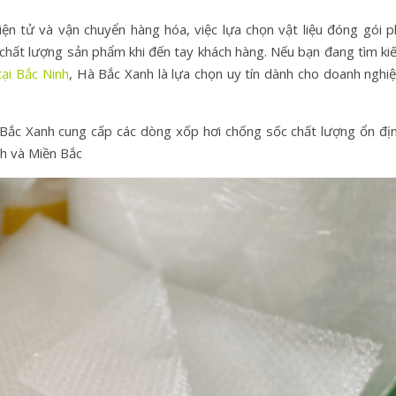
iện tử và vận chuyển hàng hóa, việc lựa chọn vật liệu đóng gói p
 chất lượng sản phẩm khi đến tay khách hàng. Nếu bạn đang tìm ki
tại Bắc Ninh
, Hà Bắc Xanh là lựa chọn uy tín dành cho doanh nghiệ
à Bắc Xanh cung cấp các dòng xốp hơi chống sốc chất lượng ổn địn
nh và Miền Bắc