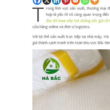
T
rong lĩnh vực sản xuất, thương mại đ
hợp là yếu tố vô cùng quan trọng đến
địa chỉ mua xốp hơi chống sốc giá rẻ 
cửa hàng online và đơn vị logistics.
Với lợi thế sản xuất trực tiếp tại nhà máy, H
giá thành cạnh tranh trên toàn khu vực Bắc Ni