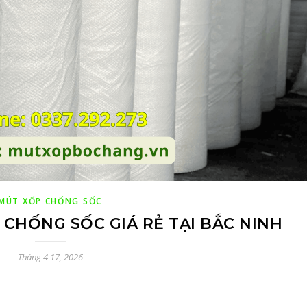
MÚT XỐP CHỐNG SỐC
 CHỐNG SỐC GIÁ RẺ TẠI BẮC NINH
Tháng 4 17, 2026