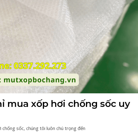
hỉ mua xốp hơi chống sốc uy
i chống sốc, chúng tôi luôn chú trọng đến