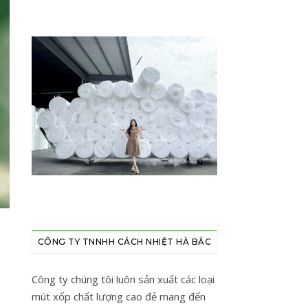
CÔNG TY TNNHH CÁCH NHIỆT HÀ BẮC
Công ty chúng tôi luôn sản xuất các loại
mút xốp chất lượng cao đẻ mang đến