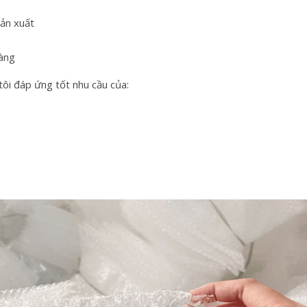
sản xuất
hàng
ôi đáp ứng tốt nhu cầu của: