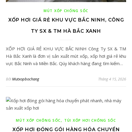
MÚT XỐP CHỐNG SỐC
XỐP HƠI GIÁ RẺ KHU VỰC BẮC NINH, CÔNG
TY SX & TM HÀ BẮC XANH
XỐP HƠI GIÁ RẺ KHU VỰC BẮC NINH Công Ty SX & TM
Hà Bắc Xanh là đơn vị sản xuất mút xốp, xốp hơi giá rẻ khu
vực Bắc Ninh và Miền Bắc. Qúy khách hàng đang tìm kiếm…
Bởi
Mutxopbochang
Tháng 4 15, 2026
,
MÚT XỐP CHỐNG SỐC
TÚI XỐP HƠI CHỐNG SỐC
XỐP HƠI ĐÓNG GÓI HÀNG HÓA CHUYỂN