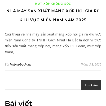
MÚT XỐP CHỐNG SỐC
NHÀ MÁY SẢN XUẤT MÀNG XỐP HƠI GIÁ RẺ
KHU VỰC MIỀN NAM NĂM 2025
Giới thiệu về nhà máy sản xuất màng xốp hơi giá rẻ khu vực
miền Nam Công ty TNHH Cách Nhiệt Hà Bắc là đơn vị trực
tiếp sản xuất màng xốp hơi, màng xốp PE Foam, mút xốp
foam,…
Bởi
Mutxopbochang
Tháng 3 3, 2025
Tìm kiếm
Bài viết