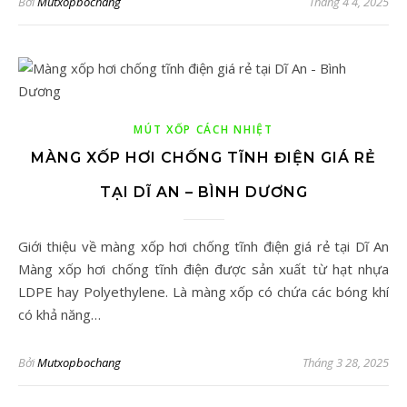
Bởi
Mutxopbochang
Tháng 4 4, 2025
MÚT XỐP CÁCH NHIỆT
MÀNG XỐP HƠI CHỐNG TĨNH ĐIỆN GIÁ RẺ
TẠI DĨ AN – BÌNH DƯƠNG
Giới thiệu về màng xốp hơi chống tĩnh điện giá rẻ tại Dĩ An
Màng xốp hơi chống tĩnh điện được sản xuất từ hạt nhựa
LDPE hay Polyethylene. Là màng xốp có chứa các bóng khí
có khả năng…
Bởi
Mutxopbochang
Tháng 3 28, 2025