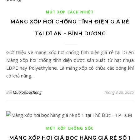
MÚT XỐP CÁCH NHIỆT
MÀNG XỐP HƠI CHỐNG TĨNH ĐIỆN GIÁ RẺ
TẠI DĨ AN – BÌNH DƯƠNG
Giới thiệu về màng xốp hơi chống tĩnh điện giá rẻ tại Dĩ An
Màng xốp hơi chống tĩnh điện được sản xuất từ hạt nhựa
LDPE hay Polyethylene. Là màng xốp có chứa các bóng khí
có khả năng…
Bởi
Mutxopbochang
Tháng 3 28, 2025
MÚT XỐP CHỐNG SỐC
MÀNG XỐP HƠI GIÁ BỌC HÀNG GIÁ RẺ SỐ 1