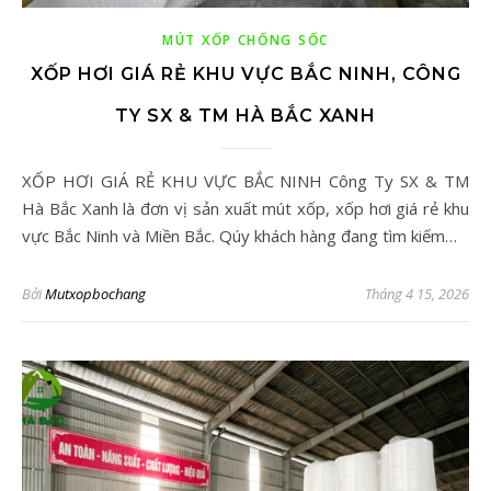
MÚT XỐP CHỐNG SỐC
XỐP HƠI GIÁ RẺ KHU VỰC BẮC NINH, CÔNG
TY SX & TM HÀ BẮC XANH
XỐP HƠI GIÁ RẺ KHU VỰC BẮC NINH Công Ty SX & TM
Hà Bắc Xanh là đơn vị sản xuất mút xốp, xốp hơi giá rẻ khu
vực Bắc Ninh và Miền Bắc. Qúy khách hàng đang tìm kiếm…
Bởi
Mutxopbochang
Tháng 4 15, 2026