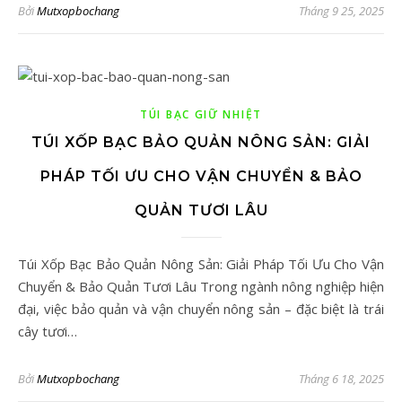
Bởi
Mutxopbochang
Tháng 9 25, 2025
TÚI BẠC GIỮ NHIỆT
TÚI XỐP BẠC BẢO QUẢN NÔNG SẢN: GIẢI
PHÁP TỐI ƯU CHO VẬN CHUYỂN & BẢO
QUẢN TƯƠI LÂU
Túi Xốp Bạc Bảo Quản Nông Sản: Giải Pháp Tối Ưu Cho Vận
Chuyển & Bảo Quản Tươi Lâu Trong ngành nông nghiệp hiện
đại, việc bảo quản và vận chuyển nông sản – đặc biệt là trái
cây tươi…
Bởi
Mutxopbochang
Tháng 6 18, 2025