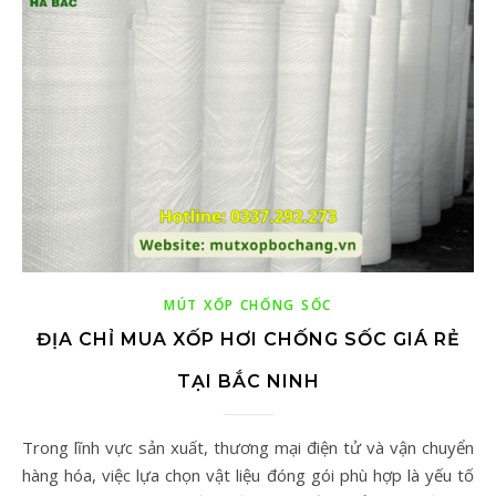
MÚT XỐP CHỐNG SỐC
ĐỊA CHỈ MUA XỐP HƠI CHỐNG SỐC GIÁ RẺ
TẠI BẮC NINH
Trong lĩnh vực sản xuất, thương mại điện tử và vận chuyển
hàng hóa, việc lựa chọn vật liệu đóng gói phù hợp là yếu tố