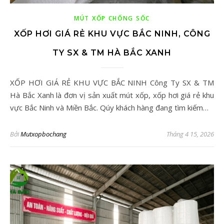
MÚT XỐP CHỐNG SỐC
XỐP HƠI GIÁ RẺ KHU VỰC BẮC NINH, CÔNG
TY SX & TM HÀ BẮC XANH
XỐP HƠI GIÁ RẺ KHU VỰC BẮC NINH Công Ty SX & TM
Hà Bắc Xanh là đơn vị sản xuất mút xốp, xốp hơi giá rẻ khu
vực Bắc Ninh và Miền Bắc. Qúy khách hàng đang tìm kiếm…
Bởi
Mutxopbochang
Tháng 4 15, 2026