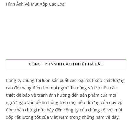
Hình Ảnh về Mút Xốp Các Loại
CÔNG TY TNNHH CÁCH NHIỆT HÀ BẮC
Công ty chúng tôi luôn sản xuất các loại mút xốp chất lượng
cao đẻ mang đến cho mọi người tin dùng và trở nên cần
thiết để bảo vệ tránh ảnh hưởng đến sản phẩm của mọi
người gặp vấn đề hư hỏng trên mọi nẻo đường của quý vị.
Còn chần chờ gì nữa hãy đến công ty của chúng tôi với mút
xốp rất lượng tốt của Việt Nam trong những năm về đây.