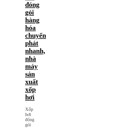
đóng
gói
hàng
hóa
chuyển
phát
nhanh,
nhà
máy
sản
xuất
xốp
hơi
Xốp
hơi
đóng
gói