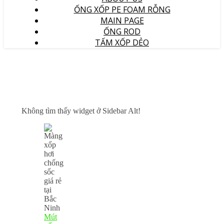
ỐNG XỐP PE FOAM RỖNG
MAIN PAGE
ỐNG ROD
TẤM XỐP DẺO
Không tìm thấy widget ở Sidebar Alt!
Mút