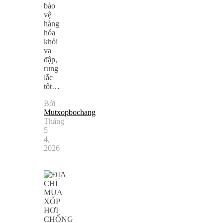
bảo
vệ
hàng
hóa
khỏi
va
đập,
rung
lắc
tốt…
Bởi
Mutxopbochang
Tháng
5
4,
2026