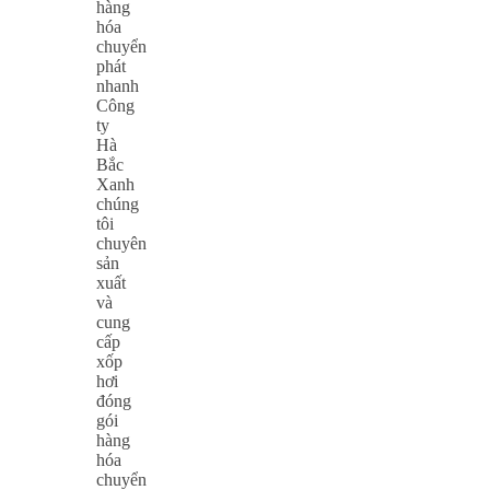
hàng
hóa
chuyển
phát
nhanh
Công
ty
Hà
Bắc
Xanh
chúng
tôi
chuyên
sản
xuất
và
cung
cấp
xốp
hơi
đóng
gói
hàng
hóa
chuyển