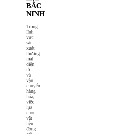
BẮC
NINH
Trong
lĩnh
vực
sản
xuất,
thương
mại
điện
tử
và
vận
chuyển
hàng
hóa,
việc
lựa
chọn
vật
liệu
đóng