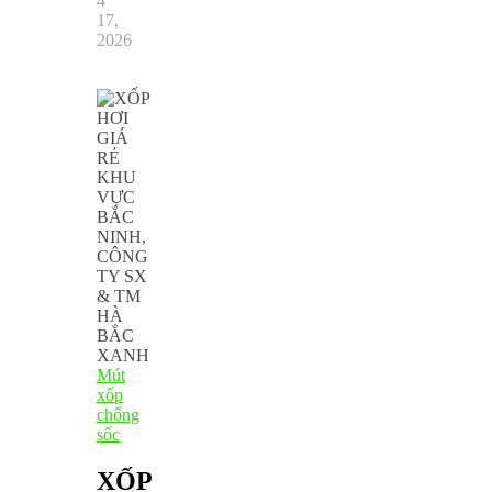
4
17,
2026
Mút
xốp
chống
sốc
XỐP