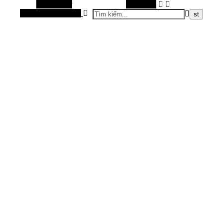
Alt Sidebar
Tìm kiếm
Bài viết ngẫu nhiên