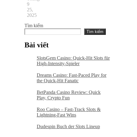
9
25,
2025
Tìm kiếm
Tìm kiếm
Bài viết
SlotsGem Casino: Quick‑Hit Slots für
High‑Intensity‑Spieler
Dreams Casino: Fast‑Paced Play for
the Quick‑Hit Fanatic
BetPanda Casino Review: Quick
Play, Crypto Fun
Roo Casino – Fast‑Track Slots &
Lightning‑Fast Wins
Dudespin Buch der Slots Lineup