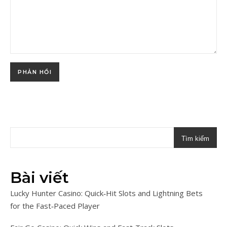
Tìm kiếm
Bài viết
Lucky Hunter Casino: Quick‑Hit Slots and Lightning Bets
for the Fast‑Paced Player