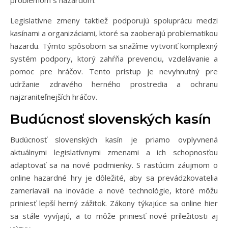
problémom s hazardom.
Legislatívne zmeny taktiež podporujú spoluprácu medzi
kasínami a organizáciami, ktoré sa zaoberajú problematikou
hazardu. Týmto spôsobom sa snažíme vytvoriť komplexný
systém podpory, ktorý zahŕňa prevenciu, vzdelávanie a
pomoc pre hráčov. Tento prístup je nevyhnutný pre
udržanie zdravého herného prostredia a ochranu
najzraniteľnejších hráčov.
Budúcnosť slovenských kasín
Budúcnosť slovenských kasín je priamo ovplyvnená
aktuálnymi legislatívnymi zmenami a ich schopnosťou
adaptovať sa na nové podmienky. S rastúcim záujmom o
online hazardné hry je dôležité, aby sa prevádzkovatelia
zameriavali na inovácie a nové technológie, ktoré môžu
priniesť lepší herný zážitok. Zákony týkajúce sa online hier
sa stále vyvíjajú, a to môže priniesť nové príležitosti aj