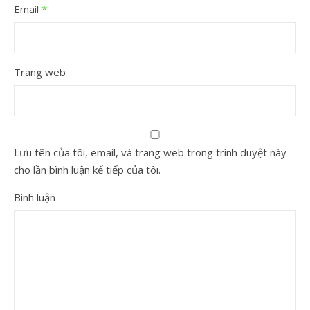
Email
*
Trang web
Lưu tên của tôi, email, và trang web trong trình duyệt này
cho lần bình luận kế tiếp của tôi.
Bình luận