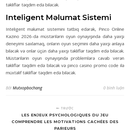
təkliflər təqdim edə biləcək.
Inteligent Məlumat Sistemi
Inteligent məlumat sistemini tətbiq edərək, Pinco Online
Kazino 2026-da müstərilərin oyun oynayışında daha yaxşı
deneyimi saxlamaq, onların oyun seçimini daha yaxşı anlaya
biləcək və onlar üçün daha yaxşı təkliflər təqdim edə biləcək.
Müstərilərin oyun oynayışında problemlərə cavab verən
təkliflər təqdim edə biləcək və pinco casino promo code ilə
müxtəlif təkliflər təqdim edə biləcək.
Bởi
Mutxopbochang
0 bình luận
TRƯỚC
LES ENJEUX PSYCHOLOGIQUES DU JEU
COMPRENDRE LES MOTIVATIONS CACHÉES DES
PARIEURS