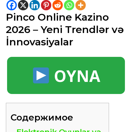
Pinco Online Kazino
2026 – Yeni Trendlər və
İnnovasiyalar
OYNA
Содержимое