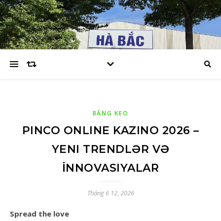
BĂNG KEO
PINCO ONLINE KAZINO 2026 –
YENI TRENDLƏR VƏ
İNNOVASIYALAR
Tháng 6 12, 2026
Spread the love