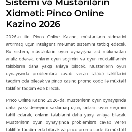
Sistemi və Müstərilərin
Xidməti: Pinco Online
Kazino 2026
2026-cı ilin Pinco Online Kazino, müstərilərin xidmətini
artırmaq üçün inteligent məlumat sistemini tətbiq edəcək.
Bu sistem, müstərilərin oyun oynayışına aid məlumatları
analiz edərək, onların oyun seçimini və oyun müxtəliflərinin
tələblərini daha yaxşı anlaya biləcək. Müstərilərin oyun
oynayışında problemlərə cavab verən tələbə təkliflərini
təqdim edə biləcək və pinco casino promo code ilə müxtəlif
təkliflər təqdim edə biləcək.
Pinco Online Kazino 2026-da, müstərilərin oyun oynayışında
daha yaxşı deneyimi saxlamaq üçün, onların oyun seçimini
təhlil edərək, onların tələblərini daha yaxşı anlaya biləcək.
Müstərilərin oyun oynayışında problemlərə cavab verən
təkliflər təqdim edə biləcək və pinco promo code ilə müxtəlif