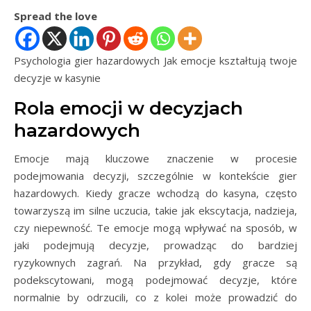
Spread the love
Psychologia gier hazardowych Jak emocje kształtują twoje
decyzje w kasynie
Rola emocji w decyzjach
hazardowych
Emocje mają kluczowe znaczenie w procesie
podejmowania decyzji, szczególnie w kontekście gier
hazardowych. Kiedy gracze wchodzą do kasyna, często
towarzyszą im silne uczucia, takie jak ekscytacja, nadzieja,
czy niepewność. Te emocje mogą wpływać na sposób, w
jaki podejmują decyzje, prowadząc do bardziej
ryzykownych zagrań. Na przykład, gdy gracze są
podekscytowani, mogą podejmować decyzje, które
normalnie by odrzucili, co z kolei może prowadzić do