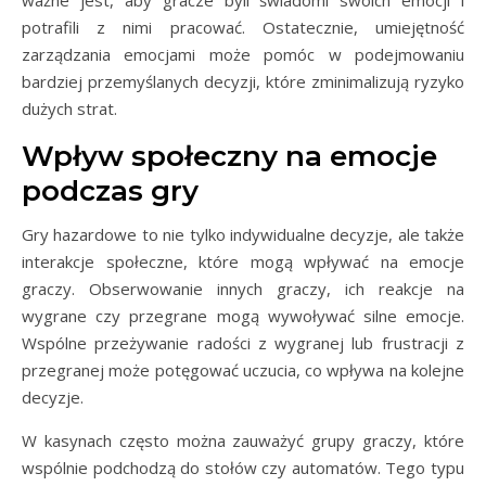
ważne jest, aby gracze byli świadomi swoich emocji i
potrafili z nimi pracować. Ostatecznie, umiejętność
zarządzania emocjami może pomóc w podejmowaniu
bardziej przemyślanych decyzji, które zminimalizują ryzyko
dużych strat.
Wpływ społeczny na emocje
podczas gry
Gry hazardowe to nie tylko indywidualne decyzje, ale także
interakcje społeczne, które mogą wpływać na emocje
graczy. Obserwowanie innych graczy, ich reakcje na
wygrane czy przegrane mogą wywoływać silne emocje.
Wspólne przeżywanie radości z wygranej lub frustracji z
przegranej może potęgować uczucia, co wpływa na kolejne
decyzje.
W kasynach często można zauważyć grupy graczy, które
wspólnie podchodzą do stołów czy automatów. Tego typu