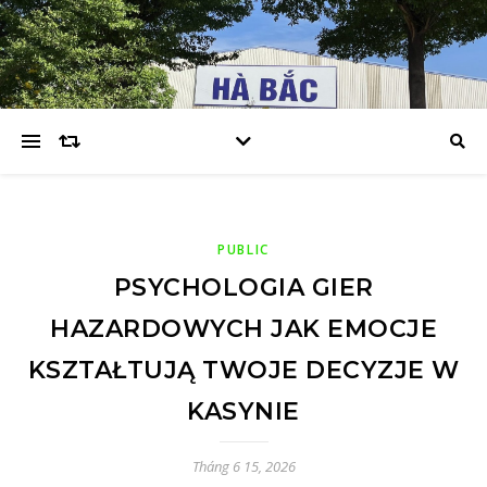
PUBLIC
PSYCHOLOGIA GIER
HAZARDOWYCH JAK EMOCJE
KSZTAŁTUJĄ TWOJE DECYZJE W
KASYNIE
Tháng 6 15, 2026