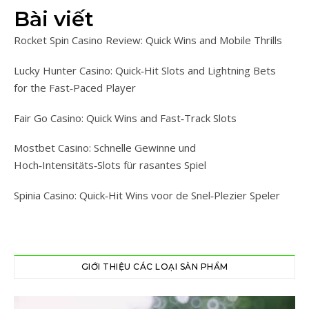
Bài viết
Rocket Spin Casino Review: Quick Wins and Mobile Thrills
Lucky Hunter Casino: Quick‑Hit Slots and Lightning Bets
for the Fast‑Paced Player
Fair Go Casino: Quick Wins and Fast‑Track Slots
Mostbet Casino: Schnelle Gewinne und
Hoch‑Intensitäts‑Slots für rasantes Spiel
Spinia Casino: Quick‑Hit Wins voor de Snel‑Plezier Speler
GIỚI THIỆU CÁC LOẠI SẢN PHẨM
Trình