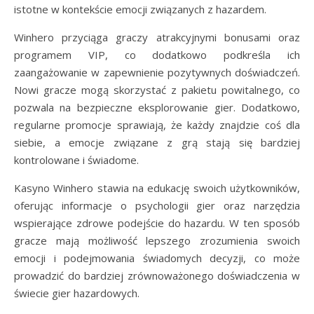
istotne w kontekście emocji związanych z hazardem.
Winhero przyciąga graczy atrakcyjnymi bonusami oraz
programem VIP, co dodatkowo podkreśla ich
zaangażowanie w zapewnienie pozytywnych doświadczeń.
Nowi gracze mogą skorzystać z pakietu powitalnego, co
pozwala na bezpieczne eksplorowanie gier. Dodatkowo,
regularne promocje sprawiają, że każdy znajdzie coś dla
siebie, a emocje związane z grą stają się bardziej
kontrolowane i świadome.
Kasyno Winhero stawia na edukację swoich użytkowników,
oferując informacje o psychologii gier oraz narzędzia
wspierające zdrowe podejście do hazardu. W ten sposób
gracze mają możliwość lepszego zrozumienia swoich
emocji i podejmowania świadomych decyzji, co może
prowadzić do bardziej zrównoważonego doświadczenia w
świecie gier hazardowych.