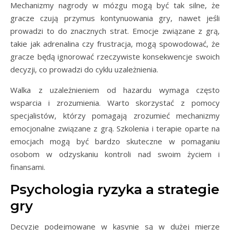
Mechanizmy nagrody w mózgu mogą być tak silne, że
gracze czują przymus kontynuowania gry, nawet jeśli
prowadzi to do znacznych strat. Emocje związane z grą,
takie jak adrenalina czy frustracja, mogą spowodować, że
gracze będą ignorować rzeczywiste konsekwencje swoich
decyzji, co prowadzi do cyklu uzależnienia.
Walka z uzależnieniem od hazardu wymaga często
wsparcia i zrozumienia. Warto skorzystać z pomocy
specjalistów, którzy pomagają zrozumieć mechanizmy
emocjonalne związane z grą. Szkolenia i terapie oparte na
emocjach mogą być bardzo skuteczne w pomaganiu
osobom w odzyskaniu kontroli nad swoim życiem i
finansami.
Psychologia ryzyka a strategie
gry
Decyzje podejmowane w kasynie są w dużej mierze