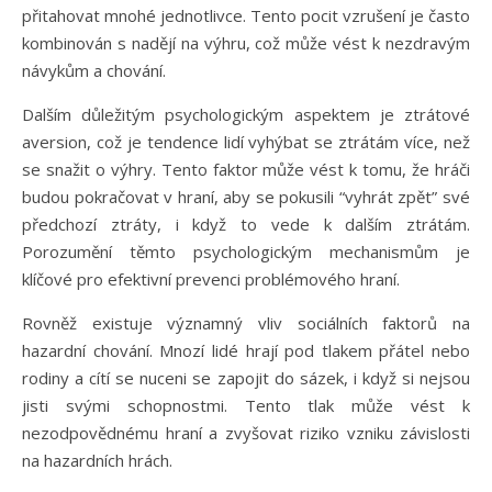
přitahovat mnohé jednotlivce. Tento pocit vzrušení je často
kombinován s nadějí na výhru, což může vést k nezdravým
návykům a chování.
Dalším důležitým psychologickým aspektem je ztrátové
aversion, což je tendence lidí vyhýbat se ztrátám více, než
se snažit o výhry. Tento faktor může vést k tomu, že hráči
budou pokračovat v hraní, aby se pokusili “vyhrát zpět” své
předchozí ztráty, i když to vede k dalším ztrátám.
Porozumění těmto psychologickým mechanismům je
klíčové pro efektivní prevenci problémového hraní.
Rovněž existuje významný vliv sociálních faktorů na
hazardní chování. Mnozí lidé hrají pod tlakem přátel nebo
rodiny a cítí se nuceni se zapojit do sázek, i když si nejsou
jisti svými schopnostmi. Tento tlak může vést k
nezodpovědnému hraní a zvyšovat riziko vzniku závislosti
na hazardních hrách.