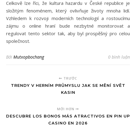
Celkově lze říci, že kultura hazardu v České republice je
složitým fenoménem, který ovlivňuje životy mnoha lidí.
Vzhledem k rozvoji moderních technologií a rostoucímu
zájmu o online hraní bude nezbytné monitorovat a
regulovat tento sektor tak, aby byl prospěšný pro celou
společnost.
Bởi
Mutxopbochang
0 bình luận
TRƯỚC
TRENDY V HERNÍM PRŮMYSLU JAK SE MĚNÍ SVĚT
KASIN
MỚI HƠN
DESCUBRE LOS BONOS MÁS ATRACTIVOS EN PIN UP
CASINO EN 2026