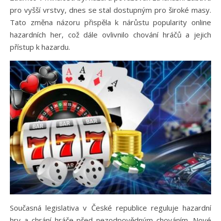
pro vyšší vrstvy, dnes se stal dostupným pro široké masy.
Tato změna názoru přispěla k nárůstu popularity online
hazardních her, což dále ovlivnilo chování hráčů a jejich
přístup k hazardu.
Současná legislativa v České republice reguluje hazardní
hry a chrání hráče před nezodpovědným chováním. Nové