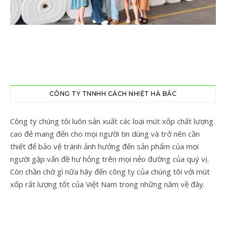
CÔNG TY TNNHH CÁCH NHIỆT HÀ BẮC
Công ty chúng tôi luôn sản xuất các loại mút xốp chất lượng
cao đẻ mang đến cho mọi người tin dùng và trở nên cần
thiết để bảo vệ tránh ảnh hưởng đến sản phẩm của mọi
người gặp vấn đề hư hỏng trên mọi nẻo đường của quý vị.
Còn chần chờ gì nữa hãy đến công ty của chúng tôi với mút
xốp rất lượng tốt của Việt Nam trong những năm về đây.