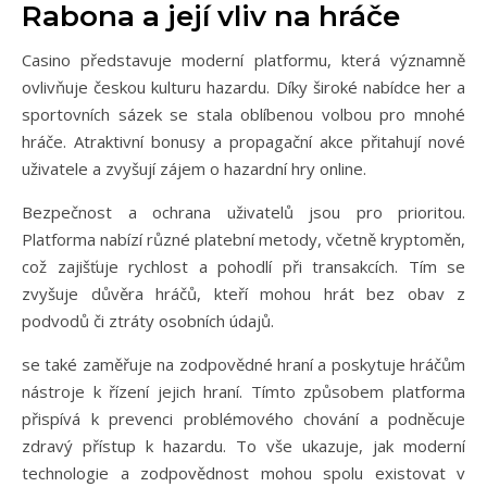
Rabona a její vliv na hráče
Casino představuje moderní platformu, která významně
ovlivňuje českou kulturu hazardu. Díky široké nabídce her a
sportovních sázek se stala oblíbenou volbou pro mnohé
hráče. Atraktivní bonusy a propagační akce přitahují nové
uživatele a zvyšují zájem o hazardní hry online.
Bezpečnost a ochrana uživatelů jsou pro prioritou.
Platforma nabízí různé platební metody, včetně kryptoměn,
což zajišťuje rychlost a pohodlí při transakcích. Tím se
zvyšuje důvěra hráčů, kteří mohou hrát bez obav z
podvodů či ztráty osobních údajů.
se také zaměřuje na zodpovědné hraní a poskytuje hráčům
nástroje k řízení jejich hraní. Tímto způsobem platforma
přispívá k prevenci problémového chování a podněcuje
zdravý přístup k hazardu. To vše ukazuje, jak moderní
technologie a zodpovědnost mohou spolu existovat v