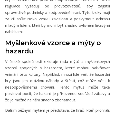
regulace vyžadují od provozovatelů, aby zajistili
spravedlivé podmínky a zodpovědné hraní. Tyto kroky mají
za cíl snížit riziko vzniku závislosti a poskytnout ochranu
mladým lidem, kteří by mohli být snadno ovlivněni lákavými
nabídkami.
Myšlenkové vzorce a mýty o
hazardu
V české společnosti existuje řada mýtů a myšlenkových
vzorců spojených s hazardem, které mohou ovlivňovat
vnímání této kultury. Například, mnozí lidé věří, že hazardní
hry jsou jen otázkou náhody a štěstí, což může vést k
nezodpovědnému chování. Tento mýtus může také
posilovat pocit, že hazard je přirozenou součástí zábavy a
že je možné na něm snadno zbohatnout.
Dalším běžným mýtem je představa, že hráči, kteří prohráli,