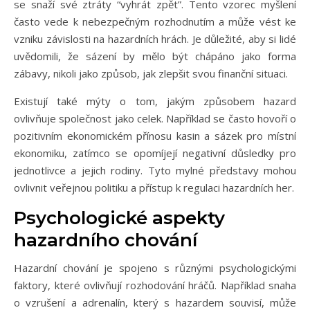
se snaží své ztráty “vyhrát zpět”. Tento vzorec myšlení
často vede k nebezpečným rozhodnutím a může vést ke
vzniku závislosti na hazardních hrách. Je důležité, aby si lidé
uvědomili, že sázení by mělo být chápáno jako forma
zábavy, nikoli jako způsob, jak zlepšit svou finanční situaci.
Existují také mýty o tom, jakým způsobem hazard
ovlivňuje společnost jako celek. Například se často hovoří o
pozitivním ekonomickém přínosu kasin a sázek pro místní
ekonomiku, zatímco se opomíjejí negativní důsledky pro
jednotlivce a jejich rodiny. Tyto mylné představy mohou
ovlivnit veřejnou politiku a přístup k regulaci hazardních her.
Psychologické aspekty
hazardního chování
Hazardní chování je spojeno s různými psychologickými
faktory, které ovlivňují rozhodování hráčů. Například snaha
o vzrušení a adrenalín, který s hazardem souvisí, může