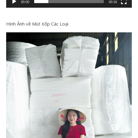
00:00
00:16
Hình Ảnh về Mút Xốp Các Loại