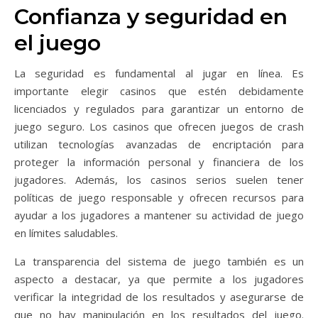
Confianza y seguridad en
el juego
La seguridad es fundamental al jugar en línea. Es
importante elegir casinos que estén debidamente
licenciados y regulados para garantizar un entorno de
juego seguro. Los casinos que ofrecen juegos de crash
utilizan tecnologías avanzadas de encriptación para
proteger la información personal y financiera de los
jugadores. Además, los casinos serios suelen tener
políticas de juego responsable y ofrecen recursos para
ayudar a los jugadores a mantener su actividad de juego
en límites saludables.
La transparencia del sistema de juego también es un
aspecto a destacar, ya que permite a los jugadores
verificar la integridad de los resultados y asegurarse de
que no hay manipulación en los resultados del juego.