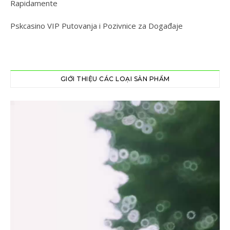
Rapidamente
Pskcasino VIP Putovanja i Pozivnice za Događaje
GIỚI THIỆU CÁC LOẠI SẢN PHẨM
Trình
chơi
Video