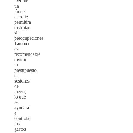
Definir
un
límite
claro te
permitirá
disfrutar
sin
preocupaciones.
También
es
recomendable
dividir
tu
presupuesto
en
sesiones
de
juego,
lo que
te
ayudará
a
controlar
tus
gastos