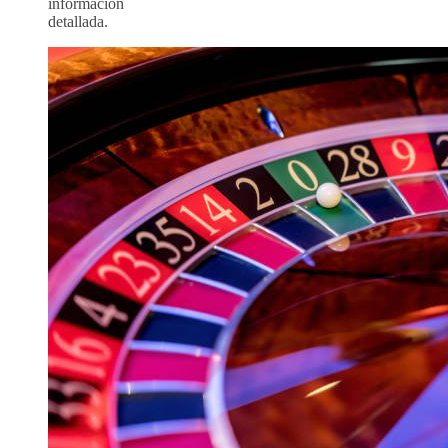
información
detallada.