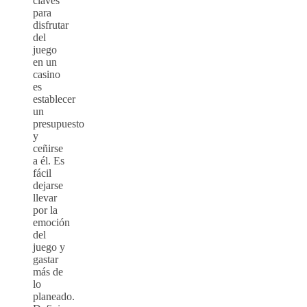
claves
para
disfrutar
del
juego
en un
casino
es
establecer
un
presupuesto
y
ceñirse
a él. Es
fácil
dejarse
llevar
por la
emoción
del
juego y
gastar
más de
lo
planeado.