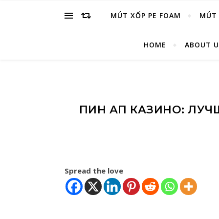
MÚT XỐP PE FOAM
MÚT 
HOME
ABOUT U
ПИН АП КАЗИНО: ЛУЧ
Spread the love