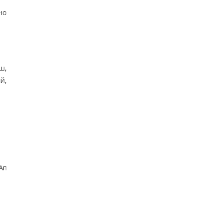
но
ш,
й,
Ап