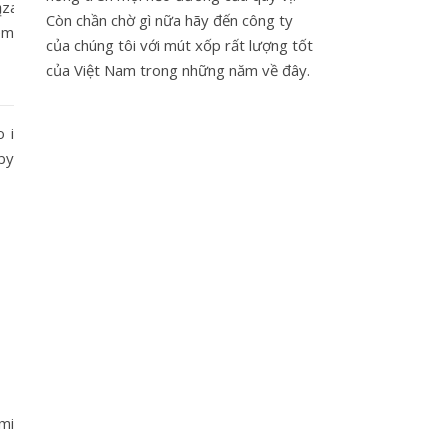
ązaniu
Còn chần chờ gì nữa hãy đến công ty
emów.
của chúng tôi với mút xốp rất lượng tốt
của Việt Nam trong những năm về đây.
 i
by
mi