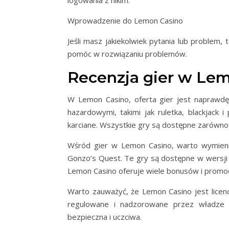
logowania z nikim.
Wprowadzenie do Lemon Casino
Jeśli masz jakiekolwiek pytania lub problem,
pomóc w rozwiązaniu problemów.
Recenzja gier w Le
W Lemon Casino, oferta gier jest naprawdę
hazardowymi, takimi jak ruletka, blackjack 
karciane. Wszystkie gry są dostępne zarówno 
Wśród gier w Lemon Casino, warto wymienić 
Gonzo’s Quest. Te gry są dostępne w wersji
Lemon Casino oferuje wiele bonusów i promoc
Warto zauważyć, że Lemon Casino jest licen
regulowane i nadzorowane przez władze m
bezpieczna i uczciwa.