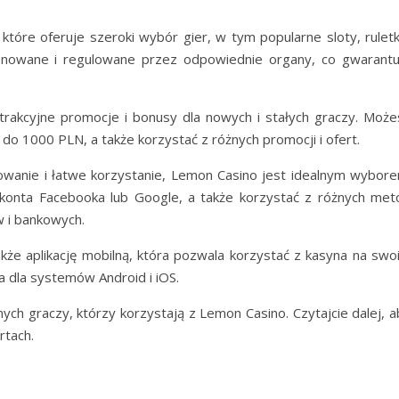
tóre oferuje szeroki wybór gier, w tym popularne sloty, ruletk
ncjonowane i regulowane przez odpowiednie organy, co gwarantu
rakcyjne promocje i bonusy dla nowych i stałych graczy. Może
o 1000 PLN, a także korzystać z różnych promocji i ofert.
ogowanie i łatwe korzystanie, Lemon Casino jest idealnym wybore
onta Facebooka lub Google, a także korzystać z różnych met
w i bankowych.
że aplikację mobilną, która pozwala korzystać z kasyna na swo
na dla systemów Android i iOS.
ych graczy, którzy korzystają z Lemon Casino. Czytajcie dalej, a
rtach.