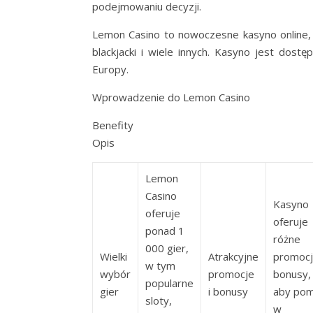
podejmowaniu decyzji.
Lemon Casino to nowoczesne kasyno online, k
blackjacki i wiele innych. Kasyno jest dost
Europy.
Wprowadzenie do Lemon Casino
Benefity
Opis
Lemon
Casino
Kasyno
oferuje
oferuje
ponad 1
różne
000 gier,
Wielki
Atrakcyjne
promocj
w tym
wybór
promocje
bonusy,
popularne
gier
i bonusy
aby po
sloty,
w