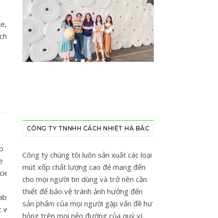
e,
ch
CÔNG TY TNNHH CÁCH NHIỆT HÀ BẮC
o
Công ty chúng tôi luôn sản xuất các loại
e
mút xốp chất lượng cao đẻ mang đến
cie
cho mọi người tin dùng và trở nên cần
thiết để bảo vệ tránh ảnh hưởng đến
aby
sản phẩm của mọi người gặp vấn đề hư
c w
hỏng trên mọi nẻo đường của quý vị.