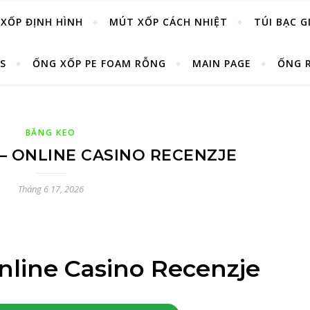
XỐP ĐỊNH HÌNH
MÚT XỐP CÁCH NHIỆT
TÚI BẠC G
S
ỐNG XỐP PE FOAM RỖNG
MAIN PAGE
ỐNG 
BĂNG KEO
– ONLINE CASINO RECENZJE
Tháng 6 17, 2026
nline Casino Recenzje