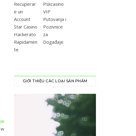
Recuperar
Pskcasino
e un
VIP
Account
Putovanja i
Star Casino
Pozivnice
Hackerato
za
Rapidamen
Događaje
te
GIỚI THIỆU CÁC LOẠI SẢN PHẨM
Trình
chơi
Video
on
 w