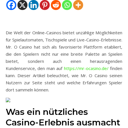
Die Welt der Online-Casinos bietet unzählige Möglichkeiten
für Spielautomaten, Tischspiele und Live-Casino-Erlebnisse.
Mr. O Casino hat sich als favorisierte Plattform etabliert,
die den Spielern nicht nur eine breite Palette an Spielen
bietet, sondern auch einen herausragenden
Kundenservice, den man auf
https://mr-ocasino.de/
finden
kann. Dieser Artikel beleuchtet, wie Mr. O Casino seinen
Nutzern zur Seite steht und welche Erfahrungen Spieler
dort sammeln können.
Was ein nützliches
Casino-Erlebnis ausmacht