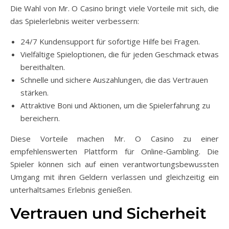
Die Wahl von Mr. O Casino bringt viele Vorteile mit sich, die
das Spielerlebnis weiter verbessern:
24/7 Kundensupport für sofortige Hilfe bei Fragen.
Vielfältige Spieloptionen, die für jeden Geschmack etwas
bereithalten.
Schnelle und sichere Auszahlungen, die das Vertrauen
stärken.
Attraktive Boni und Aktionen, um die Spielerfahrung zu
bereichern.
Diese Vorteile machen Mr. O Casino zu einer
empfehlenswerten Plattform für Online-Gambling. Die
Spieler können sich auf einen verantwortungsbewussten
Umgang mit ihren Geldern verlassen und gleichzeitig ein
unterhaltsames Erlebnis genießen.
Vertrauen und Sicherheit