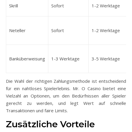
Skrill
Sofort
1-2 Werktage
Neteller
Sofort
1-2 Werktage
Banküberweisung
1-3 Werktage
3-5 Werktage
Die Wahl der richtigen Zahlungsmethode ist entscheidend
für ein nahtloses Spielerlebnis. Mr. O Casino bietet eine
Vielzahl an Optionen, um den Bedürfnissen aller Spieler
gerecht zu werden, und legt Wert auf schnelle
Transaktionen und faire Limits.
Zusätzliche Vorteile