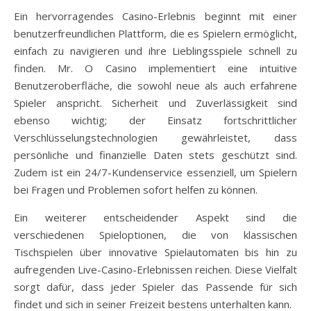
Ein hervorragendes Casino-Erlebnis beginnt mit einer
benutzerfreundlichen Plattform, die es Spielern ermöglicht,
einfach zu navigieren und ihre Lieblingsspiele schnell zu
finden. Mr. O Casino implementiert eine intuitive
Benutzeroberfläche, die sowohl neue als auch erfahrene
Spieler anspricht. Sicherheit und Zuverlässigkeit sind
ebenso wichtig; der Einsatz fortschrittlicher
Verschlüsselungstechnologien gewährleistet, dass
persönliche und finanzielle Daten stets geschützt sind.
Zudem ist ein 24/7-Kundenservice essenziell, um Spielern
bei Fragen und Problemen sofort helfen zu können.
Ein weiterer entscheidender Aspekt sind die
verschiedenen Spieloptionen, die von klassischen
Tischspielen über innovative Spielautomaten bis hin zu
aufregenden Live-Casino-Erlebnissen reichen. Diese Vielfalt
sorgt dafür, dass jeder Spieler das Passende für sich
findet und sich in seiner Freizeit bestens unterhalten kann.