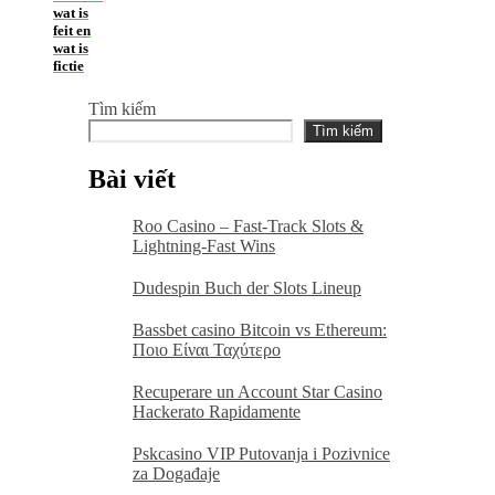
wat is
feit en
wat is
fictie
Tìm kiếm
Tìm kiếm
Bài viết
Roo Casino – Fast‑Track Slots &
Lightning‑Fast Wins
Dudespin Buch der Slots Lineup
Bassbet casino Bitcoin vs Ethereum:
Ποιο Είναι Ταχύτερο
Recuperare un Account Star Casino
Hackerato Rapidamente
Pskcasino VIP Putovanja i Pozivnice
za Događaje