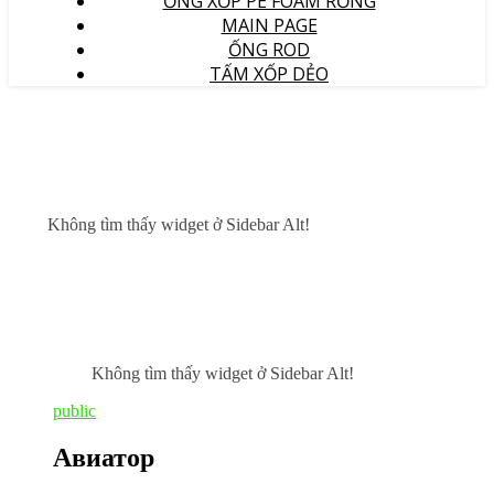
ỐNG XỐP PE FOAM RỖNG
MAIN PAGE
ỐNG ROD
TẤM XỐP DẺO
Không tìm thấy widget ở Sidebar Alt!
Không tìm thấy widget ở Sidebar Alt!
public
Авиатор