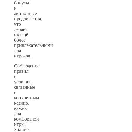
бонусы
и
акционные
предложения,
что
делает
их ещё
более
привлекательными
для
игроков.
Соблюдение
правил
и
условия,
связанные
с
конкретным
казино,
важны
для
комфортной
игры.
Знание