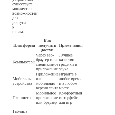
существует
множество
возможностей
для
доступа
к
играм.
Как
Платформа
получить
Примечания
доступ
Через веб-
Лучшее
браузер или
качество
Компьютеры
специальное
графики и
приложение
звука
Приложение
Играйте в
Мобильные
или
любое время
устройства
мобильная
и в любом
версия сайта
месте
Мобильное
Комфортный
Планшеты
приложение
интерфейс
или браузер
для игр
Таблица