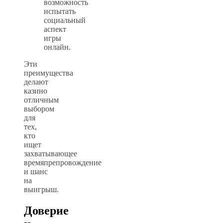
возможность
испытать
социальный
аспект
игры
онлайн.
Эти
преимущества
делают
казино
отличным
выбором
для
тех,
кто
ищет
захватывающее
времяпрепровождение
и шанс
на
выигрыш.
Доверие