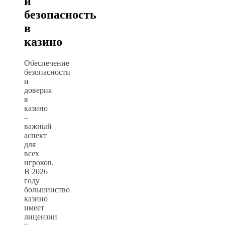
и
безопасность
в
казино
Обеспечение
безопасности
и
доверия
в
казино
–
важный
аспект
для
всех
игроков.
В 2026
году
большинство
казино
имеет
лицензии