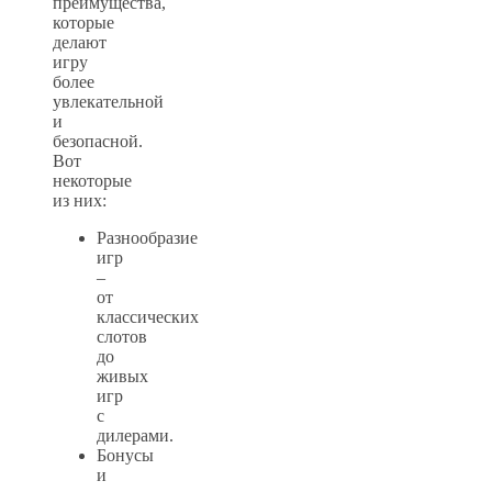
преимущества,
которые
делают
игру
более
увлекательной
и
безопасной.
Вот
некоторые
из них:
Разнообразие
игр
–
от
классических
слотов
до
живых
игр
с
дилерами.
Бонусы
и