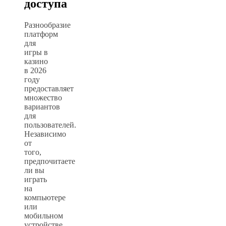
доступа
Разнообразие
платформ
для
игры в
казино
в 2026
году
предоставляет
множество
вариантов
для
пользователей.
Независимо
от
того,
предпочитаете
ли вы
играть
на
компьютере
или
мобильном
устройстве,