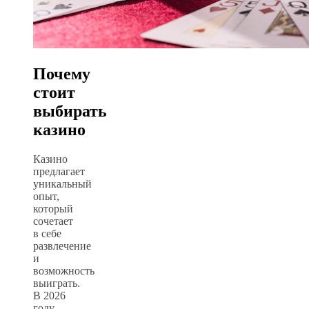
Почему
стоит
выбирать
казино
Казино
предлагает
уникальный
опыт,
который
сочетает
в себе
развлечение
и
возможность
выиграть.
В 2026
году