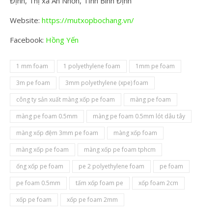
Định, Thị xã An Nhơn, Tỉnh Bình Định
Website:
https://mutxopbochang.vn/
Facebook:
Hồng Yến
1 mm foam
1 polyethylene foam
1mm pe foam
3m pe foam
3mm polyethylene (xpe) foam
công ty sản xuất màng xốp pe foam
màng pe foam
màng pe foam 0.5mm
màng pe foam 0.5mm lót dâu tây
màng xốp đệm 3mm pe foam
màng xốp foam
màng xốp pe foam
màng xốp pe foam tphcm
ống xốp pe foam
pe 2 polyethylene foam
pe foam
pe foam 0.5mm
tấm xốp foam pe
xốp foam 2cm
xốp pe foam
xốp pe foam 2mm