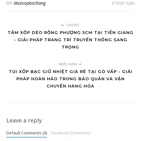
Bởi
Mutxopbochang
0 bình luận
TRƯỚC
TẤM XỐP DẺO RỒNG PHƯỢNG 5CM TẠI TIỀN GIANG
- GIẢI PHÁP TRANG TRÍ TRUYỀN THỐNG SANG
TRỌNG
MỚI HƠN
TÚI XỐP BẠC GIỮ NHIỆT GIÁ RẺ TẠI GÒ VẤP - GIẢI
PHÁP HOÀN HẢO TRONG BẢO QUẢN VÀ VẬN
CHUYỂN HÀNG HÓA
Leave a reply
Default Comments (0)
Facebook Comments