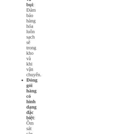
bụi
:
Đảm
bảo
hàng
hóa
luôn
sạch
sẽ
trong
kho
và
khi
vận
chuyển.
Đóng
gói
hàng
có
hình
dạng
đặc
biệt
:
Ôm
sát
sản