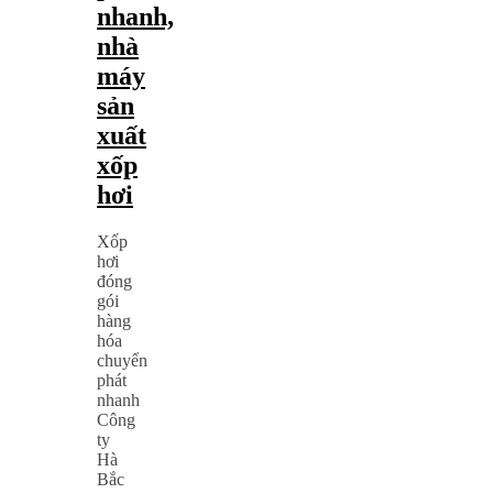
nhanh,
nhà
máy
sản
xuất
xốp
hơi
Xốp
hơi
đóng
gói
hàng
hóa
chuyển
phát
nhanh
Công
ty
Hà
Bắc