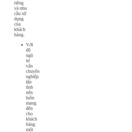
riêng
và nhu
cầu sử
dụng
của
khách
hàng.
Với
độ
ngũ
tư
vấn
chuyên
nghiệp
tận
tình
nên
luôn
mang
đến
cho
khách
hàng
một