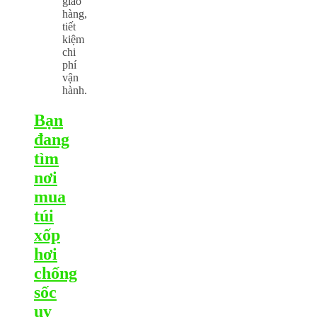
giao
hàng,
tiết
kiệm
chi
phí
vận
hành.
Bạn
đang
tìm
nơi
mua
túi
xốp
hơi
chống
sốc
uy