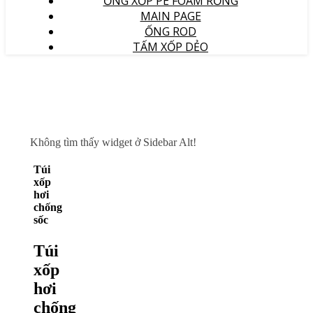
ỐNG XỐP PE FOAM RỖNG
MAIN PAGE
ỐNG ROD
TẤM XỐP DẺO
Không tìm thấy widget ở Sidebar Alt!
Túi
xốp
hơi
chống
sốc
Túi
xốp
hơi
chống