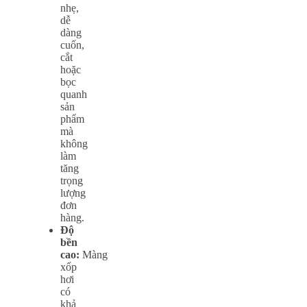
nhẹ,
dễ
dàng
cuốn,
cắt
hoặc
bọc
quanh
sản
phẩm
mà
không
làm
tăng
trọng
lượng
đơn
hàng.
Độ
bền
cao
:
Màng
xốp
hơi
có
khả