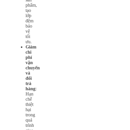
phẩm,
tạo
lớp
đệm
bảo
vệ
tối
ưu.
Giảm
chi
phí
vận
chuyển
và
đổi
trả
hàng
:
Hạn
chế
thiệt
hại
trong
quá
trình