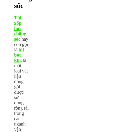
sốc
Túi
xốp
hơi
chống
sốc
hay
còn gọi
là
túi
bọt
khí
, là
một
loại vật
liệu
đóng
gói
được
sử
dụng
rộng rãi
trong
các
ngành
vận