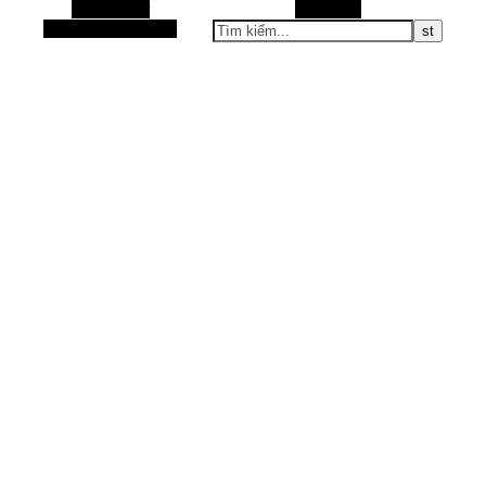
Alt Sidebar
Tìm kiếm
Bài viết ngẫu nhiên