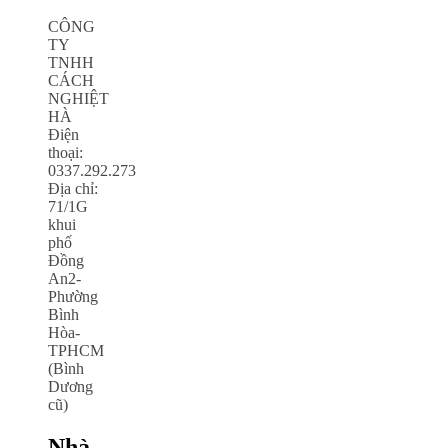
CÔNG
TY
TNHH
CÁCH
NGHIỆT
HÀ
Điện
thoại:
0337.292.273
Địa chỉ:
71/1G
khui
phố
Đồng
An2-
Phường
Bình
Hòa-
TPHCM
(Bình
Dương
cũ)
Nhà