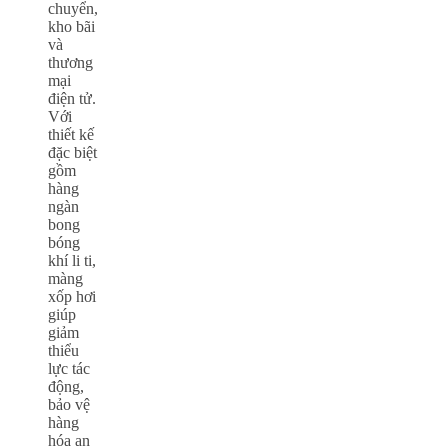
chuyển,
kho bãi
và
thương
mại
điện tử.
Với
thiết kế
đặc biệt
gồm
hàng
ngàn
bong
bóng
khí li ti,
màng
xốp hơi
giúp
giảm
thiểu
lực tác
động,
bảo vệ
hàng
hóa an