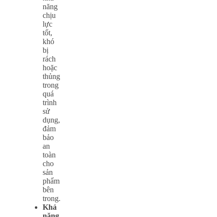
năng
chịu
lực
tốt,
khó
bị
rách
hoặc
thủng
trong
quá
trình
sử
dụng,
đảm
bảo
an
toàn
cho
sản
phẩm
bên
trong.
Khả
năng