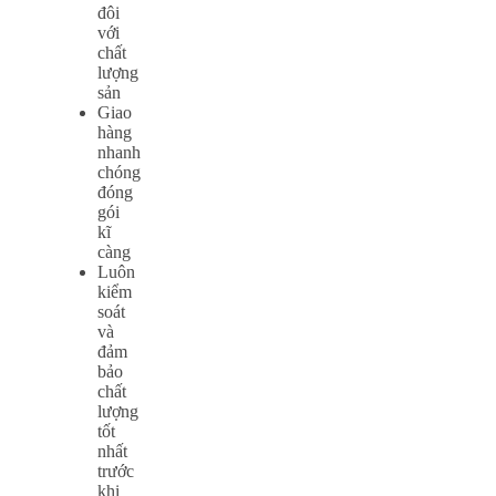
đôi
với
chất
lượng
sản
Giao
hàng
nhanh
chóng
đóng
gói
kĩ
càng
Luôn
kiểm
soát
và
đảm
bảo
chất
lượng
tốt
nhất
trước
khi