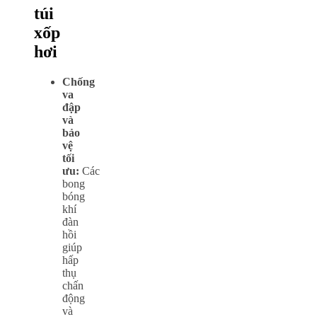
túi
xốp
hơi
Chống
va
đập
và
bảo
vệ
tối
ưu
:
Các
bong
bóng
khí
đàn
hồi
giúp
hấp
thụ
chấn
động
và