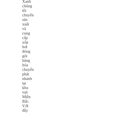
Xanh
chúng
tôi
chuyên
sản
xuất
và
cung
cấp
xốp
hơi
đóng
gói
hàng
hóa
chuyển
phát
nhanh
tại
khu
vực
Miền
Bắc.
Với
đầy