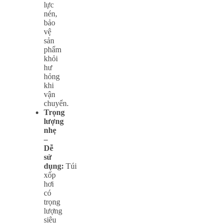
lực
nén,
bảo
vệ
sản
phẩm
khỏi
hư
hỏng
khi
vận
chuyển.
Trọng
lượng
nhẹ
–
Dễ
sử
dụng:
Túi
xốp
hơi
có
trọng
lượng
siêu