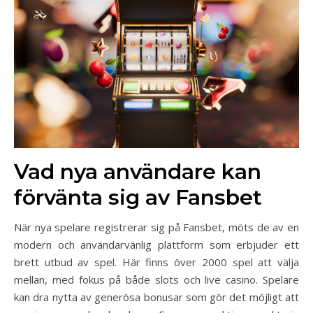
Vad nya användare kan
förvänta sig av Fansbet
När nya spelare registrerar sig på Fansbet, möts de av en
modern och användarvänlig plattform som erbjuder ett
brett utbud av spel. Här finns över 2000 spel att välja
mellan, med fokus på både slots och live casino. Spelare
kan dra nytta av generösa bonusar som gör det möjligt att