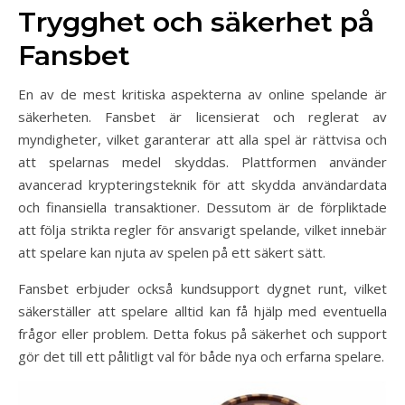
Trygghet och säkerhet på
Fansbet
En av de mest kritiska aspekterna av online spelande är
säkerheten. Fansbet är licensierat och reglerat av
myndigheter, vilket garanterar att alla spel är rättvisa och
att spelarnas medel skyddas. Plattformen använder
avancerad krypteringsteknik för att skydda användardata
och finansiella transaktioner. Dessutom är de förpliktade
att följa strikta regler för ansvarigt spelande, vilket innebär
att spelare kan njuta av spelen på ett säkert sätt.
Fansbet erbjuder också kundsupport dygnet runt, vilket
säkerställer att spelare alltid kan få hjälp med eventuella
frågor eller problem. Detta fokus på säkerhet och support
gör det till ett pålitligt val för både nya och erfarna spelare.