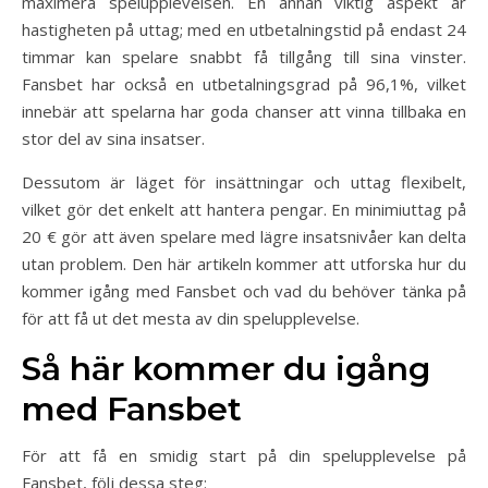
maximera spelupplevelsen. En annan viktig aspekt är
hastigheten på uttag; med en utbetalningstid på endast 24
timmar kan spelare snabbt få tillgång till sina vinster.
Fansbet har också en utbetalningsgrad på 96,1%, vilket
innebär att spelarna har goda chanser att vinna tillbaka en
stor del av sina insatser.
Dessutom är läget för insättningar och uttag flexibelt,
vilket gör det enkelt att hantera pengar. En minimiuttag på
20 € gör att även spelare med lägre insatsnivåer kan delta
utan problem. Den här artikeln kommer att utforska hur du
kommer igång med Fansbet och vad du behöver tänka på
för att få ut det mesta av din spelupplevelse.
Så här kommer du igång
med Fansbet
För att få en smidig start på din spelupplevelse på
Fansbet, följ dessa steg: