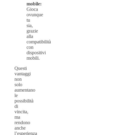
mobile:
Gioca
ovunque
tu
sia,
grazie
alla
compatibilità
con
dispositivi
mobili.
Questi
vantaggi
non
solo
aumentano
le
possibilità
di
vincita,
ma
rendono
anche
l’esperienza