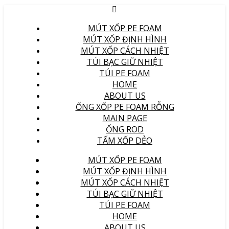
MÚT XỐP PE FOAM
MÚT XỐP ĐỊNH HÌNH
MÚT XỐP CÁCH NHIỆT
TÚI BẠC GIỮ NHIỆT
TÚI PE FOAM
HOME
ABOUT US
ỐNG XỐP PE FOAM RỖNG
MAIN PAGE
ỐNG ROD
TẤM XỐP DẺO
MÚT XỐP PE FOAM
MÚT XỐP ĐỊNH HÌNH
MÚT XỐP CÁCH NHIỆT
TÚI BẠC GIỮ NHIỆT
TÚI PE FOAM
HOME
ABOUT US