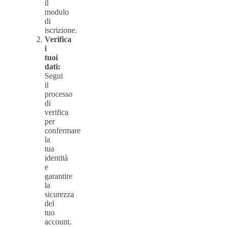
il
modulo
di
iscrizione.
Verifica
i
tuoi
dati:
Segui
il
processo
di
verifica
per
confermare
la
tua
identità
e
garantire
la
sicurezza
del
tuo
account.