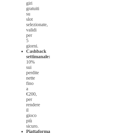
giri
gratuiti
su
slot
selezionate,
validi
per
5
giorni.
Cashback
settimanale:
10%
sui
perdite
nette
fino
a
€200,
per
rendere
il
gioco
più
sicuro.
Piattaforma