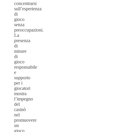
concentrarsi
sull’esperienza
di
gioco
senza
preoccupazioni.
La
presenza
di
misure
di
gioco
responsabile
e
supporto
per i
giocatori
mostra
l’impegno
del
casinò
nel
promuovere
un
gioco