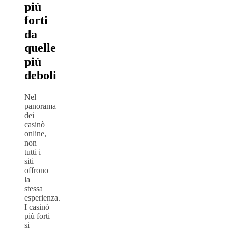
più
forti
da
quelle
più
deboli
Nel
panorama
dei
casinò
online,
non
tutti i
siti
offrono
la
stessa
esperienza.
I casinò
più forti
si