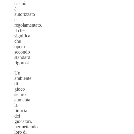
casinò
è
autorizzato
e
regolamentato,
il che
significa
che
opera
secondo
standard
rigorosi.
Un
ambiente
di
gioco
sicuro
aumenta
la
fiducia
dei
giocatori,
permettendo
loro di