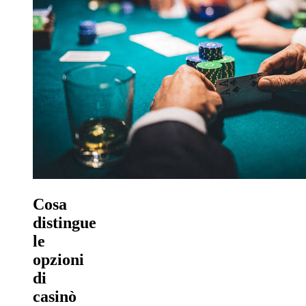
Cosa
distingue
le
opzioni
di
casinò