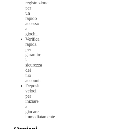
registrazione
per
un
rapido
accesso
ai
giochi.
Verifica
rapida
per
garantire
la
sicurezza
del
tuo
account.
Depositi
veloci
per
iniziare
a
giocare
immediatamente.