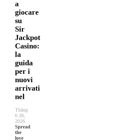
a
giocare
su
Sir
Jackpot
Casino:
la
guida
per i
nuovi
arrivati
nel
Tháng
6 28,
2026
Spread
the
love