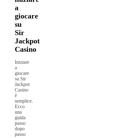
a
giocare
su
Sir
Jackpot
Casino
Iniziare
a
giocare
su Sir
Jackpot
Casino
è
semplice.
Ecco
una
guida
passo
dopo
passo