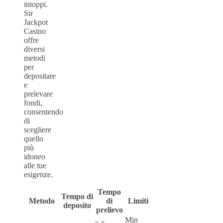
intoppi.
Sir
Jackpot
Casino
offre
diversi
metodi
per
depositare
e
prelevare
fondi,
consentendo
di
scegliere
quello
più
idoneo
alle tue
esigenze.
Tempo
Tempo di
Metodo
di
Limiti
deposito
prelievo
Min