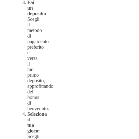
Fai
un
deposito:
Scegli
il
metodo
di
pagamento
preferito
e
versa
il
tuo
primo
deposito,
approfittando
del
bonus
di
benvenuto.
Seleziona
il
tuo
gioco:
Scegli