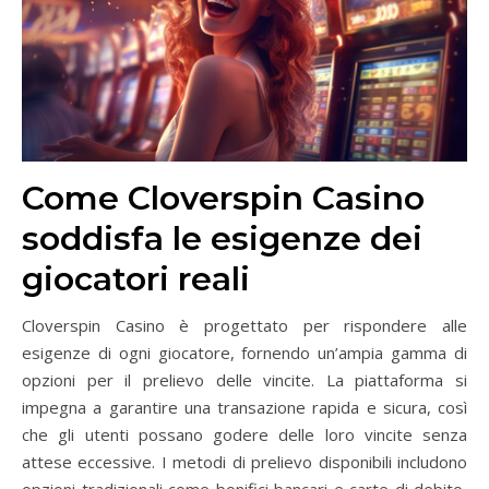
Come Cloverspin Casino
soddisfa le esigenze dei
giocatori reali
Cloverspin Casino è progettato per rispondere alle
esigenze di ogni giocatore, fornendo un’ampia gamma di
opzioni per il prelievo delle vincite. La piattaforma si
impegna a garantire una transazione rapida e sicura, così
che gli utenti possano godere delle loro vincite senza
attese eccessive. I metodi di prelievo disponibili includono
opzioni tradizionali come bonifici bancari e carte di debito,