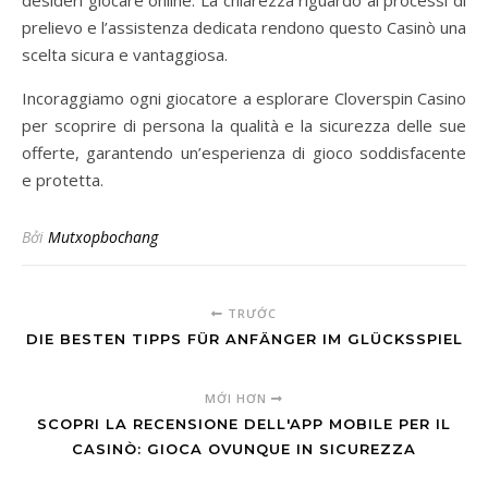
prelievo e l’assistenza dedicata rendono questo Casinò una
scelta sicura e vantaggiosa.
Incoraggiamo ogni giocatore a esplorare Cloverspin Casino
per scoprire di persona la qualità e la sicurezza delle sue
offerte, garantendo un’esperienza di gioco soddisfacente
e protetta.
Bởi
Mutxopbochang
TRƯỚC
DIE BESTEN TIPPS FÜR ANFÄNGER IM GLÜCKSSPIEL
MỚI HƠN
SCOPRI LA RECENSIONE DELL'APP MOBILE PER IL
CASINÒ: GIOCA OVUNQUE IN SICUREZZA