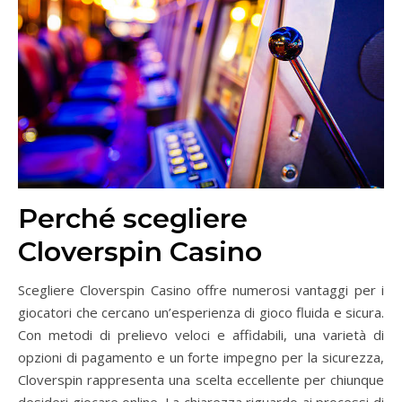
Perché scegliere
Cloverspin Casino
Scegliere Cloverspin Casino offre numerosi vantaggi per i
giocatori che cercano un’esperienza di gioco fluida e sicura.
Con metodi di prelievo veloci e affidabili, una varietà di
opzioni di pagamento e un forte impegno per la sicurezza,
Cloverspin rappresenta una scelta eccellente per chiunque
desideri giocare online. La chiarezza riguardo ai processi di