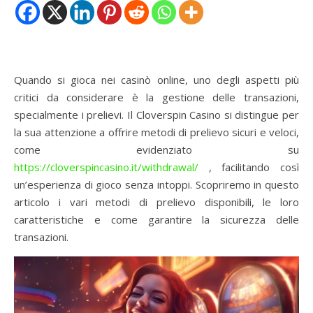
Quando si gioca nei casinò online, uno degli aspetti più
critici da considerare è la gestione delle transazioni,
specialmente i prelievi. Il Cloverspin Casino si distingue per
la sua attenzione a offrire metodi di prelievo sicuri e veloci,
come evidenziato su
https://cloverspincasino.it/withdrawal/
, facilitando così
un’esperienza di gioco senza intoppi. Scopriremo in questo
articolo i vari metodi di prelievo disponibili, le loro
caratteristiche e come garantire la sicurezza delle
transazioni.