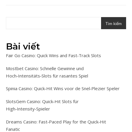
Tìm kiếm
Bài viết
Fair Go Casino: Quick Wins and Fast‑Track Slots
Mostbet Casino: Schnelle Gewinne und
Hoch‑Intensitäts‑Slots für rasantes Spiel
Spinia Casino: Quick‑Hit Wins voor de Snel‑Plezier Speler
SlotsGem Casino: Quick‑Hit Slots für
High‑Intensity‑Spieler
Dreams Casino: Fast‑Paced Play for the Quick‑Hit
Fanatic