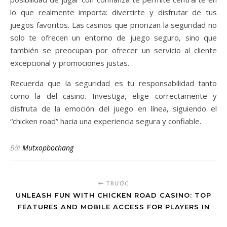
lo que realmente importa: divertirte y disfrutar de tus
juegos favoritos. Las casinos que priorizan la seguridad no
solo te ofrecen un entorno de juego seguro, sino que
también se preocupan por ofrecer un servicio al cliente
excepcional y promociones justas.
Recuerda que la seguridad es tu responsabilidad tanto
como la del casino. Investiga, elige correctamente y
disfruta de la emoción del juego en línea, siguiendo el
“chicken road” hacia una experiencia segura y confiable.
Bởi
Mutxopbochang
TRƯỚC
UNLEASH FUN WITH CHICKEN ROAD CASINO: TOP
FEATURES AND MOBILE ACCESS FOR PLAYERS IN