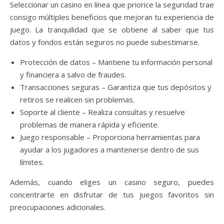
Seleccionar un casino en línea que priorice la seguridad trae
consigo múltiples beneficios que mejoran tu experiencia de
juego. La tranquilidad que se obtiene al saber que tus
datos y fondos están seguros no puede subestimarse.
Protección de datos – Mantiene tu información personal
y financiera a salvo de fraudes.
Transacciones seguras – Garantiza que tus depósitos y
retiros se realicen sin problemas.
Soporte al cliente – Realiza consultas y resuelve
problemas de manera rápida y eficiente.
Juego responsable – Proporciona herramientas para
ayudar a los jugadores a mantenerse dentro de sus
límites.
Además, cuando eliges un casino seguro, puedes
concentrarte en disfrutar de tus juegos favoritos sin
preocupaciones adicionales.