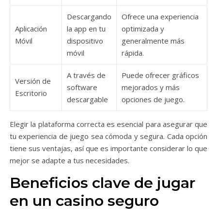
Descargando
Ofrece una experiencia
Aplicación
la app en tu
optimizada y
Móvil
dispositivo
generalmente más
móvil
rápida.
A través de
Puede ofrecer gráficos
Versión de
software
mejorados y más
Escritorio
descargable
opciones de juego.
Elegir la plataforma correcta es esencial para asegurar que
tu experiencia de juego sea cómoda y segura. Cada opción
tiene sus ventajas, así que es importante considerar lo que
mejor se adapte a tus necesidades.
Beneficios clave de jugar
en un casino seguro