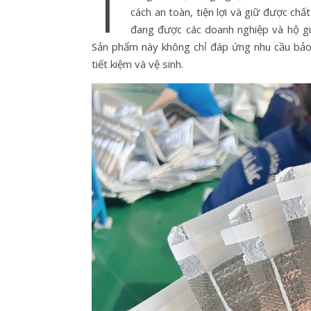
T
cách an toàn, tiện lợi và giữ được chấ
đang được các doanh nghiệp và hộ gi
Sản phẩm này không chỉ đáp ứng nhu cầu bảo
tiết kiệm và vệ sinh.