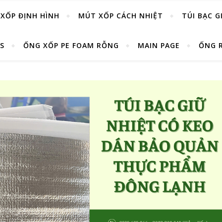
XỐP ĐỊNH HÌNH
MÚT XỐP CÁCH NHIỆT
TÚI BẠC G
S
ỐNG XỐP PE FOAM RỖNG
MAIN PAGE
ỐNG 