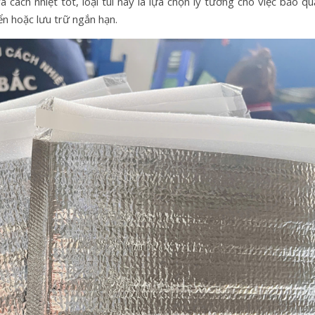
 cách nhiệt tốt, loại túi này là lựa chọn lý tưởng cho việc bảo q
n hoặc lưu trữ ngắn hạn.