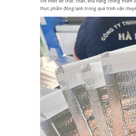
Với thiết kế chắc chắn, khả năng chống thấm và
thực phẩm đông lạnh trong quá trình vận chuyể