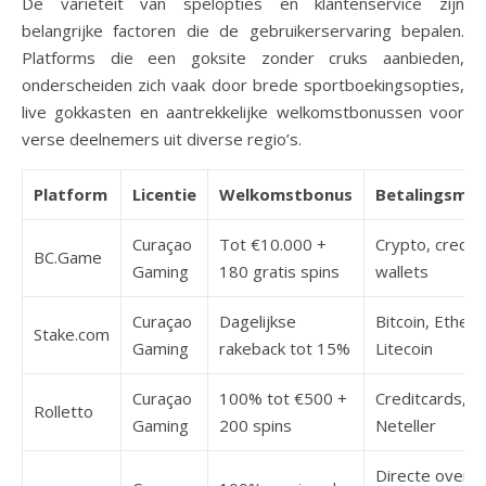
De variëteit van spelopties en klantenservice zijn
belangrijke factoren die de gebruikerservaring bepalen.
Platforms die een goksite zonder cruks aanbieden,
onderscheiden zich vaak door brede sportboekingsopties,
live gokkasten en aantrekkelijke welkomstbonussen voor
verse deelnemers uit diverse regio’s.
Platform
Licentie
Welkomstbonus
Betalingsme
Curaçao
Tot €10.000 +
Crypto, creditc
BC.Game
Gaming
180 gratis spins
wallets
Curaçao
Dagelijkse
Bitcoin, Ether
Stake.com
Gaming
rakeback tot 15%
Litecoin
Curaçao
100% tot €500 +
Creditcards, Skr
Rolletto
Gaming
200 spins
Neteller
Directe overbo