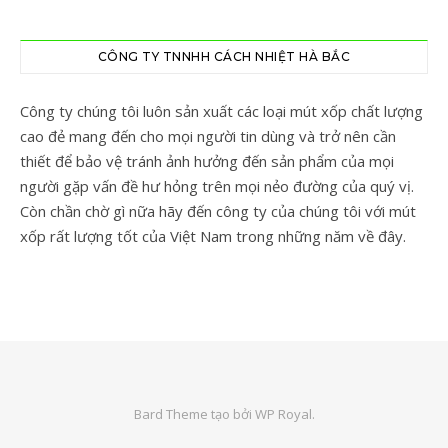
CÔNG TY TNNHH CÁCH NHIỆT HÀ BẮC
Công ty chúng tôi luôn sản xuất các loại mút xốp chất lượng
cao đẻ mang đến cho mọi người tin dùng và trở nên cần
thiết để bảo vệ tránh ảnh hưởng đến sản phẩm của mọi
người gặp vấn đề hư hỏng trên mọi nẻo đường của quý vị.
Còn chần chờ gì nữa hãy đến công ty của chúng tôi với mút
xốp rất lượng tốt của Việt Nam trong những năm về đây.
Bard Theme tạo bởi
WP Royal
.