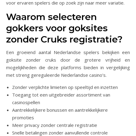
voor ervaren spelers die op zoek zijn naar meer variatie.
Waarom selecteren
gokkers voor goksites
zonder Cruks registratie?
Een groeiend aantal Nederlandse spelers bekijken een
goksite zonder cruks door de grotere vrijheid en
mogelijkheden die deze platforms bieden in vergelijking
met streng gereguleerde Nederlandse casino’s.
Zonder verplichte limieten op speeltijd en inzetten
Toegang tot een uitgebreider assortiment van
casinospellen
Aantrekkelijkere bonussen en aantrekkelijkere
promoties
Meer privacy zonder centrale registratie
Snelle betalingen zonder aanvullende controle