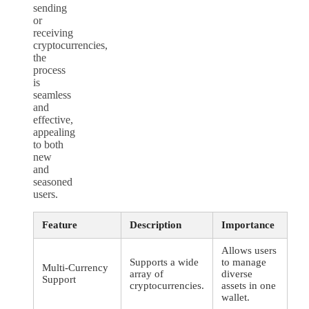
sending
or
receiving
cryptocurrencies,
the
process
is
seamless
and
effective,
appealing
to both
new
and
seasoned
users.
Feature
Description
Importance
Allows users
Supports a wide
to manage
Multi-Currency
array of
diverse
Support
cryptocurrencies.
assets in one
wallet.