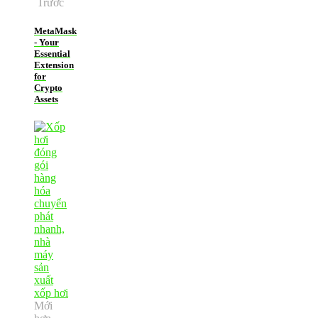
Trước
MetaMask
- Your
Essential
Extension
for
Crypto
Assets
Mới