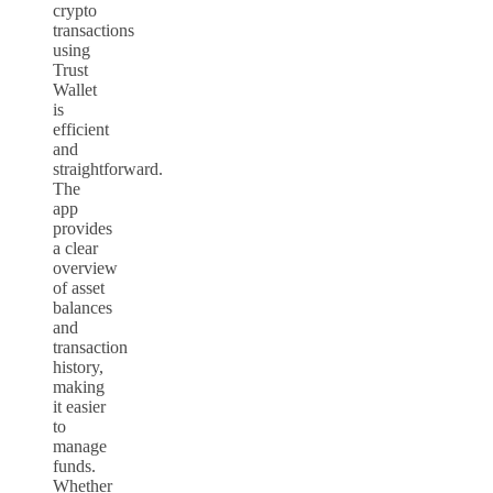
crypto
transactions
using
Trust
Wallet
is
efficient
and
straightforward.
The
app
provides
a clear
overview
of asset
balances
and
transaction
history,
making
it easier
to
manage
funds.
Whether