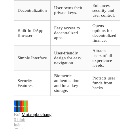
Enhances
User owns their
Decentralization
security and
private keys.
user control.
Opens
Easy access to
Built-In DApp
options for
decentralized
Browser
decentralized
apps.
finance.
Attracts
User-friendly
users of all
Simple Interface
design for easy
experience
navigation.
levels.
Biometric
Protects user
Security
authentication
funds from
Features
and local key
hacks.
storage.
Bởi
Mutxopbochang
0 bình
luận