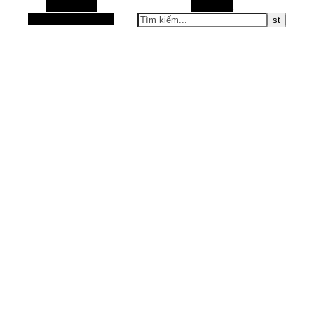
Alt Sidebar
Tìm kiếm
Bài viết ngẫu nhiên