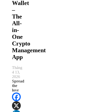
Wallet
–
The
All-
in-
One
Crypto
Management
App
Tháng
4 13,
2026
Spread
the
love