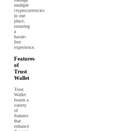
multiple
cryptocurrencies
in one
place,
ensuring
a
hassle-
free
experience.
Features
of
Trust
Wallet
Trust
Wallet
boasts a
variety
of
features
that
enhance