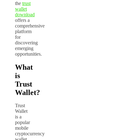
the
trust
wallet
download
offers a
comprehensive
platform
for
discovering
emerging
opportunities.
What
is
Trust
Wallet?
Trust
Wallet
is a
popular
mobile
cryptocurrency
wallet