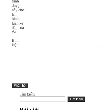
trình
duyệt
này cho
lần
bình
luận kế
tiếp của
tôi.
Bình
luận
Tìm kiếm
Tìm kiếm
Bài viết