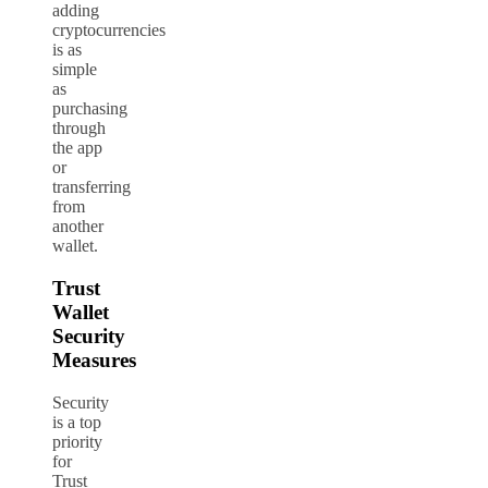
adding
cryptocurrencies
is as
simple
as
purchasing
through
the app
or
transferring
from
another
wallet.
Trust
Wallet
Security
Measures
Security
is a top
priority
for
Trust