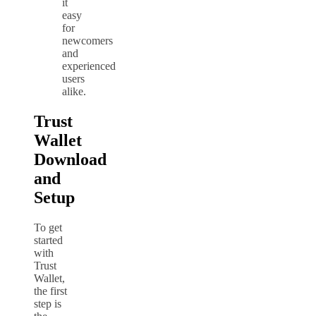
it
easy
for
newcomers
and
experienced
users
alike.
Trust
Wallet
Download
and
Setup
To get
started
with
Trust
Wallet,
the first
step is