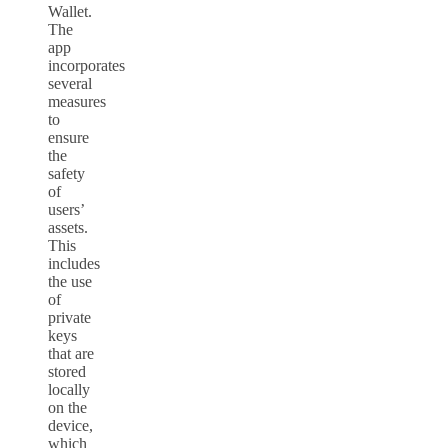
Wallet.
The
app
incorporates
several
measures
to
ensure
the
safety
of
users’
assets.
This
includes
the use
of
private
keys
that are
stored
locally
on the
device,
which