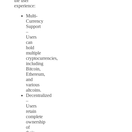
the user
experience:
Multi-
Currency
Support
–
Users
can
hold
multiple
cryptocurrencies,
including
Bitcoin,
Ethereum,
and
various
altcoins.
Decentralized
–
Users
retain
complete
ownership
of