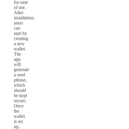
for ease
of use.
After
installation,
users
can
start by
creating
a new
wallet.
The
app
will
generate
a seed
phrase,
which
should
be kept
secure.
Once
the
wallet
is set
up,