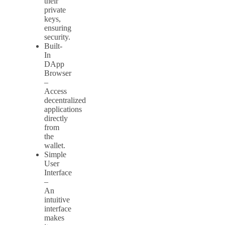
their
private
keys,
ensuring
security.
Built-
In
DApp
Browser
–
Access
decentralized
applications
directly
from
the
wallet.
Simple
User
Interface
–
An
intuitive
interface
makes