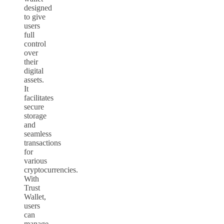
designed
to give
users
full
control
over
their
digital
assets.
It
facilitates
secure
storage
and
seamless
transactions
for
various
cryptocurrencies.
With
Trust
Wallet,
users
can
manage