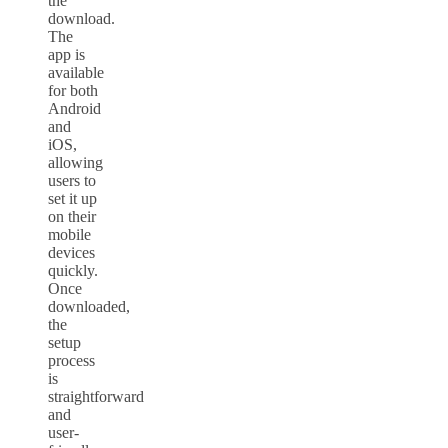
the
download.
The
app is
available
for both
Android
and
iOS,
allowing
users to
set it up
on their
mobile
devices
quickly.
Once
downloaded,
the
setup
process
is
straightforward
and
user-