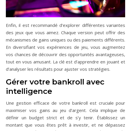
Enfin, il est recommandé d’explorer différentes variantes
des jeux que vous aimez. Chaque version peut offrir des
mécanismes de gains uniques ou des paiements différents.
En diversifiant vos expériences de jeu, vous augmentez
vos chances de découvrir des opportunités avantageuses,
tout en vous amusant. La clé est d’apprendre en jouant et
d’analyser les résultats pour ajuster vos stratégies.
Gérer votre bankroll avec
intelligence
Une gestion efficace de votre bankroll est cruciale pour
maximiser vos gains au jeu d’argent. Cela implique de
définir un budget strict et de s’y tenir. Établissez un
montant que vous êtes prêt à investir, et ne dépassez