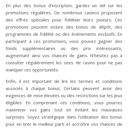
En plus des bonus d’inscription, gardez un œil sur les
promotions régulières. De nombreux casinos proposent
des offres spéciales pour fidéliser leurs joueurs. Ces
promotions peuvent inclure des bonus de dépôt, des
programmes de fidélité ou des événements exclusifs. En
participant à ces promotions, vous pouvez gagner des
fonds supplémentaires ou des prix intéressants,
augmentant ainsi vos chances de gains. N’hésitez pas à
consulter régulièrement les sites de casino pour ne pas
manquer ces opportunités.
Enfin, il est important de lire les termes et conditions
associés à chaque bonus. Certains peuvent avoir des
exigences de mise élevées ou des restrictions sur les jeux
éligibles. En comprenant ces conditions, vous pourrez
maximiser vos gains tout en évitant les mauvaises
surprises. Soyez stratégique dans l’utilisation des bonus
pour en tirer le meilleur parti et accroître vos chances de