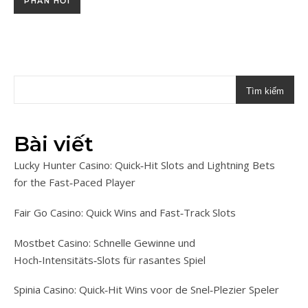
Tìm kiếm
Bài viết
Lucky Hunter Casino: Quick‑Hit Slots and Lightning Bets
for the Fast‑Paced Player
Fair Go Casino: Quick Wins and Fast‑Track Slots
Mostbet Casino: Schnelle Gewinne und
Hoch‑Intensitäts‑Slots für rasantes Spiel
Spinia Casino: Quick‑Hit Wins voor de Snel‑Plezier Speler