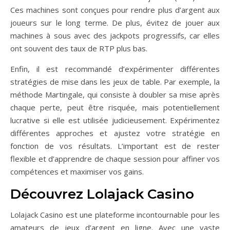
Ces machines sont conçues pour rendre plus d’argent aux
joueurs sur le long terme. De plus, évitez de jouer aux
machines à sous avec des jackpots progressifs, car elles
ont souvent des taux de RTP plus bas.
Enfin, il est recommandé d’expérimenter différentes
stratégies de mise dans les jeux de table. Par exemple, la
méthode Martingale, qui consiste à doubler sa mise après
chaque perte, peut être risquée, mais potentiellement
lucrative si elle est utilisée judicieusement. Expérimentez
différentes approches et ajustez votre stratégie en
fonction de vos résultats. L’important est de rester
flexible et d’apprendre de chaque session pour affiner vos
compétences et maximiser vos gains.
Découvrez Lolajack Casino
Lolajack Casino est une plateforme incontournable pour les
amateurs de jeux d’argent en ligne. Avec une vaste