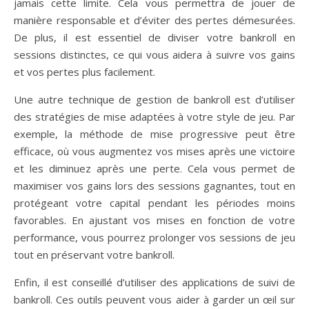
jamais cette limite. Cela vous permettra de jouer de
manière responsable et d’éviter des pertes démesurées.
De plus, il est essentiel de diviser votre bankroll en
sessions distinctes, ce qui vous aidera à suivre vos gains
et vos pertes plus facilement.
Une autre technique de gestion de bankroll est d’utiliser
des stratégies de mise adaptées à votre style de jeu. Par
exemple, la méthode de mise progressive peut être
efficace, où vous augmentez vos mises après une victoire
et les diminuez après une perte. Cela vous permet de
maximiser vos gains lors des sessions gagnantes, tout en
protégeant votre capital pendant les périodes moins
favorables. En ajustant vos mises en fonction de votre
performance, vous pourrez prolonger vos sessions de jeu
tout en préservant votre bankroll.
Enfin, il est conseillé d’utiliser des applications de suivi de
bankroll. Ces outils peuvent vous aider à garder un œil sur