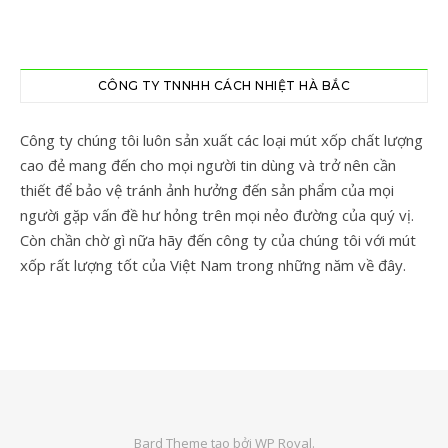
CÔNG TY TNNHH CÁCH NHIỆT HÀ BẮC
Công ty chúng tôi luôn sản xuất các loại mút xốp chất lượng
cao đẻ mang đến cho mọi người tin dùng và trở nên cần
thiết để bảo vệ tránh ảnh hưởng đến sản phẩm của mọi
người gặp vấn đề hư hỏng trên mọi nẻo đường của quý vị.
Còn chần chờ gì nữa hãy đến công ty của chúng tôi với mút
xốp rất lượng tốt của Việt Nam trong những năm về đây.
Bard Theme tạo bởi
WP Royal
.