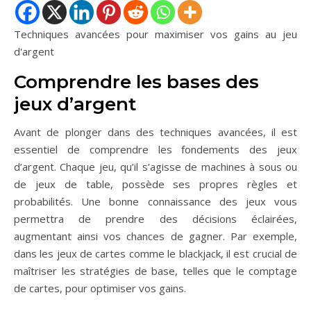
Techniques avancées pour maximiser vos gains au jeu
d'argent
Comprendre les bases des
jeux d’argent
Avant de plonger dans des techniques avancées, il est
essentiel de comprendre les fondements des jeux
d’argent. Chaque jeu, qu’il s’agisse de machines à sous ou
de jeux de table, possède ses propres règles et
probabilités. Une bonne connaissance des jeux vous
permettra de prendre des décisions éclairées,
augmentant ainsi vos chances de gagner. Par exemple,
dans les jeux de cartes comme le blackjack, il est crucial de
maîtriser les stratégies de base, telles que le comptage
de cartes, pour optimiser vos gains.