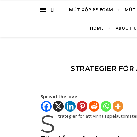
MÚT XỐP PE FOAM
MÚT 
HOME
ABOUT U
STRATEGIER FÖR
Spread the love
S
trategier för att vinna i spelautomate