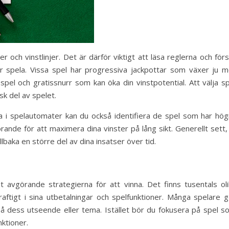
r och vinstlinjer. Det är därför viktigt att läsa reglerna och för
ar spela. Vissa spel har progressiva jackpottar som växer ju m
el och gratissnurr som kan öka din vinstpotential. Att välja sp
sk del av spelet.
 i spelautomater kan du också identifiera de spel som har hög
ande för att maximera dina vinster på lång sikt. Generellt sett,
lbaka en större del av dina insatser över tid.
 avgörande strategierna för att vinna. Det finns tusentals oli
raftigt i sina utbetalningar och spelfunktioner. Många spelare g
på dess utseende eller tema. Istället bör du fokusera på spel s
ktioner.