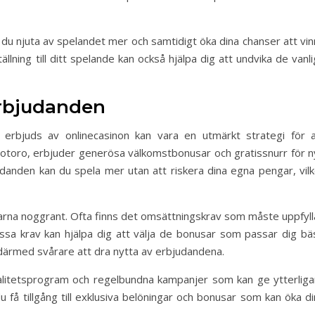
 du njuta av spelandet mer och samtidigt öka dina chanser att vi
ställning till ditt spelande kan också hjälpa dig att undvika de vanl
erbjudanden
erbjuds av onlinecasinon kan vara en utmärkt strategi för a
lotoro, erbjuder generösa välkomstbonusar och gratissnurr för n
danden kan du spela mer utan att riskera dina egna pengar, vilk
nusarna noggrant. Ofta finns det omsättningskrav som måste uppfyl
essa krav kan hjälpa dig att välja de bonusar som passar dig bäs
därmed svårare att dra nytta av erbjudandena.
alitetsprogram och regelbundna kampanjer som kan ge ytterliga
 få tillgång till exklusiva belöningar och bonusar som kan öka d