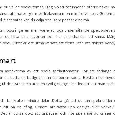
när du väljer spelautomat. Hög volatilitet innebär större risker 
lågvinstautomater ger mer frekventa men mindre vinster. Genom a
illig att satsa kan du välja spel som passar dina mål.
kan också ge en mer varierad och underhållande spelupplevels
 du hitta dina favoriter och öka dina chanser att vinna. Mån
spel, vilket är ett utmärkt sätt att testa utan att riskera verkl
smart
ka aspekterna av att spela spelautomater. För att förlänga d
ör du sätta en budget innan du börjar spela. Bestäm hur myck
ill det. Att spela utan en tydlig budget kan leda till att man sna
in bankrulle i mindre delar. Detta gör att du kan spela under 
ra allt på en gång. Genom att sätta upp dagliga eller veckovi
 Det är också klokt att ta pauser och inte spela när du känner d