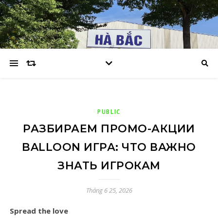
PUBLIC
РАЗБИРАЕМ ПРОМО-АКЦИИ
BALLOON ИГРА: ЧТО ВАЖНО
ЗНАТЬ ИГРОКАМ
Tháng 6 25, 2026
Spread the love