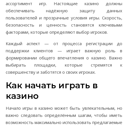
ассортимент игр. Настоящие казино должны
обеспечивать надёжную защиту данных
пользователей и прозрачные условия игры. Скорость,
безопасность и ценность становятся ключевыми
факторами, которые определяют выбор игроков.
Каждый аспект — от процесса регистрации до
поддержки клиентов — играет важную роль в
формировании общего впечатления о казино. Важно
выбирать площадки, которые стремятся к
совершенству и заботятся о своих игроках.
Как начать играть в
казино
Начало игры в казино может быть увлекательным, но
важно следовать определённым шагам, чтобы иметь
возможность максимально использовать предлагаемые