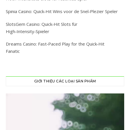
Spinia Casino: Quick‑Hit Wins voor de Snel‑Plezier Speler
SlotsGem Casino: Quick‑Hit Slots für
High‑Intensity‑Spieler
Dreams Casino: Fast‑Paced Play for the Quick‑Hit
Fanatic
GIỚI THIỆU CÁC LOẠI SẢN PHẨM
Trình
chơi
Video