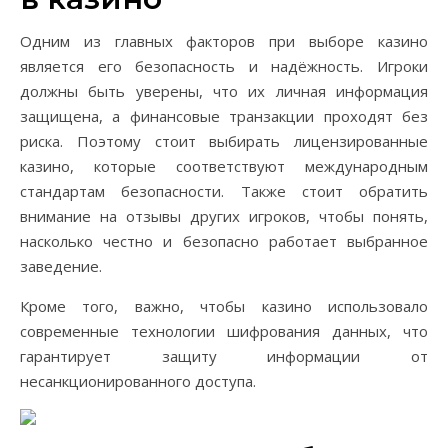
Одним из главных факторов при выборе казино
является его безопасность и надёжность. Игроки
должны быть уверены, что их личная информация
защищена, а финансовые транзакции проходят без
риска. Поэтому стоит выбирать лицензированные
казино, которые соответствуют международным
стандартам безопасности. Также стоит обратить
внимание на отзывы других игроков, чтобы понять,
насколько честно и безопасно работает выбранное
заведение.
Кроме того, важно, чтобы казино использовало
современные технологии шифрования данных, что
гарантирует защиту информации от
несанкционированного доступа.