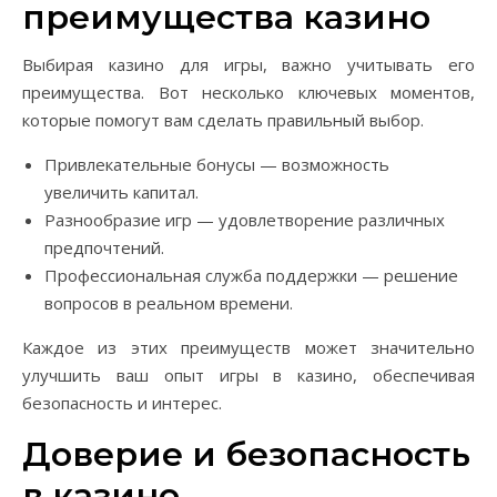
преимущества казино
Выбирая казино для игры, важно учитывать его
преимущества. Вот несколько ключевых моментов,
которые помогут вам сделать правильный выбор.
Привлекательные бонусы — возможность
увеличить капитал.
Разнообразие игр — удовлетворение различных
предпочтений.
Профессиональная служба поддержки — решение
вопросов в реальном времени.
Каждое из этих преимуществ может значительно
улучшить ваш опыт игры в казино, обеспечивая
безопасность и интерес.
Доверие и безопасность
в казино