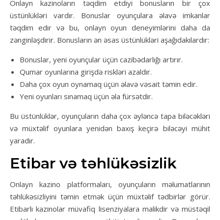
Onlayn kazinoların təqdim etdiyi bonusların bir çox
üstünlükləri vardır. Bonuslar oyunçulara əlavə imkanlar
təqdim edir və bu, onlayn oyun deneyimlərini daha da
zənginləşdirir. Bonusların ən əsas üstünlükləri aşağıdakılardır:
Bonuslar, yeni oyunçular üçün cazibədarlığı artırır.
Qumar oyunlarına girişdə riskləri azaldır.
Daha çox oyun oynamaq üçün əlavə vəsait təmin edir.
Yeni oyunları sınamaq üçün əla fürsətdir.
Bu üstünlüklər, oyunçuların daha çox əyləncə tapa biləcəkləri
və müxtəlif oyunlara yenidən baxış keçirə biləcəyi mühit
yaradır.
Etibar və təhlükəsizlik
Onlayn kazino platformaları, oyunçuların məlumatlarının
təhlükəsizliyini təmin etmək üçün müxtəlif tədbirlər görür.
Etibarlı kazinolar müvafiq lisenziyalara malikdir və müstəqil