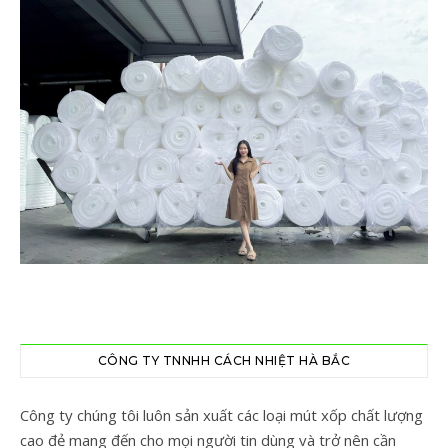
CÔNG TY TNNHH CÁCH NHIỆT HÀ BẮC
Công ty chúng tôi luôn sản xuất các loại mút xốp chất lượng
cao đẻ mang đến cho mọi người tin dùng và trở nên cần