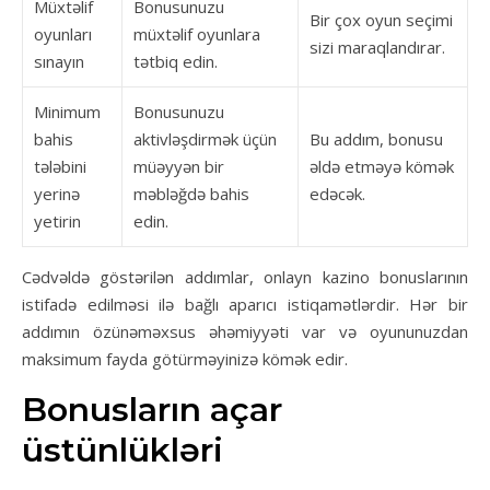
Müxtəlif
Bonusunuzu
Bir çox oyun seçimi
oyunları
müxtəlif oyunlara
sizi maraqlandırar.
sınayın
tətbiq edin.
Minimum
Bonusunuzu
bahis
aktivləşdirmək üçün
Bu addım, bonusu
tələbini
müəyyən bir
əldə etməyə kömək
yerinə
məbləğdə bahis
edəcək.
yetirin
edin.
Cədvəldə göstərilən addımlar, onlayn kazino bonuslarının
istifadə edilməsi ilə bağlı aparıcı istiqamətlərdir. Hər bir
addımın özünəməxsus əhəmiyyəti var və oyununuzdan
maksimum fayda götürməyinizə kömək edir.
Bonusların açar
üstünlükləri