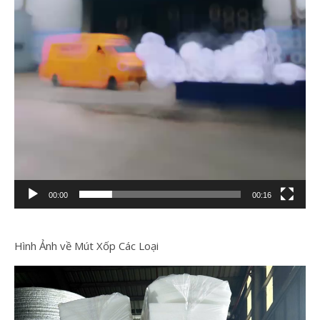
00:00
00:16
Hình Ảnh về Mút Xốp Các Loại