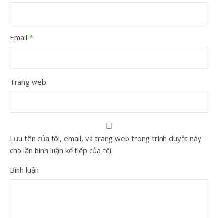
Email
*
Trang web
Lưu tên của tôi, email, và trang web trong trình duyệt này
cho lần bình luận kế tiếp của tôi.
Bình luận