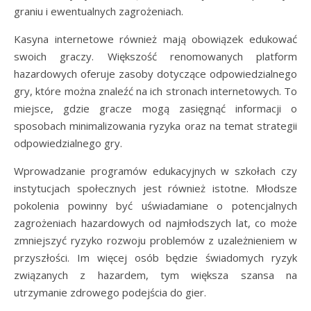
graniu i ewentualnych zagrożeniach.
Kasyna internetowe również mają obowiązek edukować
swoich graczy. Większość renomowanych platform
hazardowych oferuje zasoby dotyczące odpowiedzialnego
gry, które można znaleźć na ich stronach internetowych. To
miejsce, gdzie gracze mogą zasięgnąć informacji o
sposobach minimalizowania ryzyka oraz na temat strategii
odpowiedzialnego gry.
Wprowadzanie programów edukacyjnych w szkołach czy
instytucjach społecznych jest również istotne. Młodsze
pokolenia powinny być uświadamiane o potencjalnych
zagrożeniach hazardowych od najmłodszych lat, co może
zmniejszyć ryzyko rozwoju problemów z uzależnieniem w
przyszłości. Im więcej osób będzie świadomych ryzyk
związanych z hazardem, tym większa szansa na
utrzymanie zdrowego podejścia do gier.