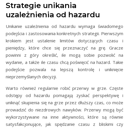
Strategie unikania
uzależnienia od hazardu
Unikanie uzależnienia od hazardu wymaga świadomego
podejścia i zastosowania konkretnych strategii. Pierwszym
krokiem jest ustalenie limitów dotyczących czasu i
pieniędzy, które chce się przeznaczyć na grę. Gracze
powinni z góry określić, ile mogą sobie pozwolić na
wydanie, a także ile czasu chcą poświęcić na hazard. Takie
podejście pozwala na lepszą kontrolę i uniknięcie
nieprzemyślanych decyzji.
Warto również regularnie robić przerwy w grze. Częste
odstępy od hazardu pomagają zyskać perspektywę i
uniknąć skupienia się na grze przez dłuższy czas, co może
prowadzić do niezdrowych nawyków. Przerwy mogą być
wykorzystywane na inne aktywności, które są równie
satysfakcjonujące, jak spędzanie czasu z bliskimi czy