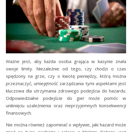
Ważne jest, aby każda osoba grająca w kasynie znała
swoje limity. Niezależnie od tego, czy chodzi o czas
spędzony na grze, czy o kwotę pieniędzy, którą można
przeznaczyć, umiejętność zarządzania tymi aspektami jest
kluczowa dla utrzymania zdrowego podejścia do hazardu.
Odpowiedzialne podejście do gier może pomóc w
uniknięciu uzależnienia oraz nieprzyjemnych konsekwencji
finansowych.
Nie można również zapominać o wpływie, jaki hazard może