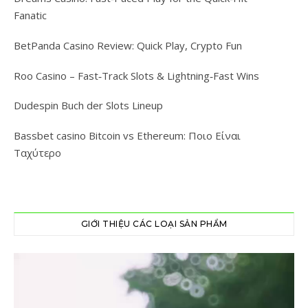
Fanatic
BetPanda Casino Review: Quick Play, Crypto Fun
Roo Casino – Fast‑Track Slots & Lightning‑Fast Wins
Dudespin Buch der Slots Lineup
Bassbet casino Bitcoin vs Ethereum: Ποιο Είναι
Ταχύτερο
GIỚI THIỆU CÁC LOẠI SẢN PHẨM
Trình
chơi
Video