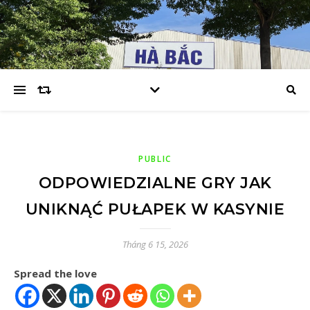
PUBLIC
ODPOWIEDZIALNE GRY JAK
UNIKNĄĆ PUŁAPEK W KASYNIE
Tháng 6 15, 2026
Spread the love