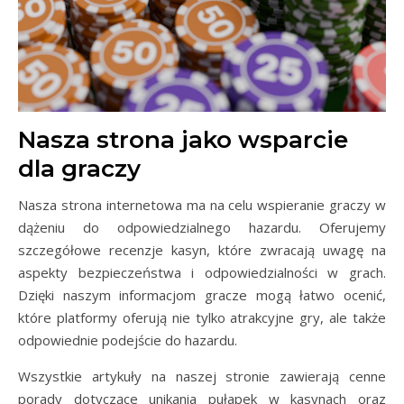
Nasza strona jako wsparcie
dla graczy
Nasza strona internetowa ma na celu wspieranie graczy w
dążeniu do odpowiedzialnego hazardu. Oferujemy
szczegółowe recenzje kasyn, które zwracają uwagę na
aspekty bezpieczeństwa i odpowiedzialności w grach.
Dzięki naszym informacjom gracze mogą łatwo ocenić,
które platformy oferują nie tylko atrakcyjne gry, ale także
odpowiednie podejście do hazardu.
Wszystkie artykuły na naszej stronie zawierają cenne
porady dotyczące unikania pułapek w kasynach oraz