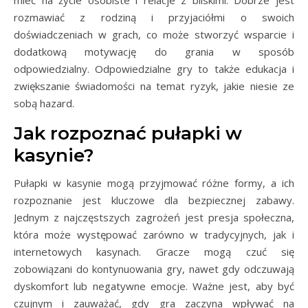
mieć na życie osobiste i relacje z bliskimi. Dobrze jest
rozmawiać z rodziną i przyjaciółmi o swoich
doświadczeniach w grach, co może stworzyć wsparcie i
dodatkową motywację do grania w sposób
odpowiedzialny. Odpowiedzialne gry to także edukacja i
zwiększanie świadomości na temat ryzyk, jakie niesie ze
sobą hazard.
Jak rozpoznać pułapki w
kasynie?
Pułapki w kasynie mogą przyjmować różne formy, a ich
rozpoznanie jest kluczowe dla bezpiecznej zabawy.
Jednym z najczęstszych zagrożeń jest presja społeczna,
która może występować zarówno w tradycyjnych, jak i
internetowych kasynach. Gracze mogą czuć się
zobowiązani do kontynuowania gry, nawet gdy odczuwają
dyskomfort lub negatywne emocje. Ważne jest, aby być
czujnym i zauważać, gdy gra zaczyna wpływać na