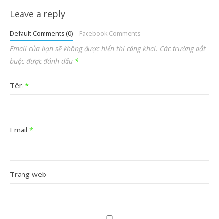
Leave a reply
Default Comments (0)
Facebook Comments
Email của bạn sẽ không được hiển thị công khai.
Các trường bắt
buộc được đánh dấu
*
Tên
*
Email
*
Trang web