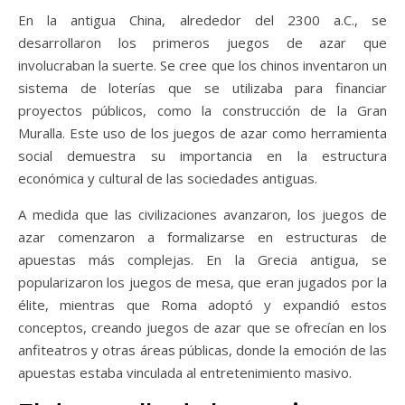
En la antigua China, alrededor del 2300 a.C., se
desarrollaron los primeros juegos de azar que
involucraban la suerte. Se cree que los chinos inventaron un
sistema de loterías que se utilizaba para financiar
proyectos públicos, como la construcción de la Gran
Muralla. Este uso de los juegos de azar como herramienta
social demuestra su importancia en la estructura
económica y cultural de las sociedades antiguas.
A medida que las civilizaciones avanzaron, los juegos de
azar comenzaron a formalizarse en estructuras de
apuestas más complejas. En la Grecia antigua, se
popularizaron los juegos de mesa, que eran jugados por la
élite, mientras que Roma adoptó y expandió estos
conceptos, creando juegos de azar que se ofrecían en los
anfiteatros y otras áreas públicas, donde la emoción de las
apuestas estaba vinculada al entretenimiento masivo.