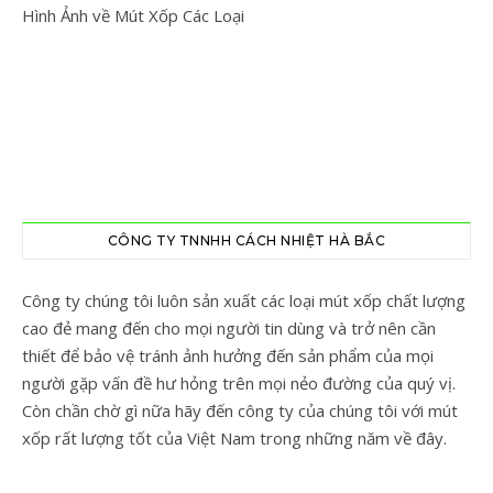
Hình Ảnh về Mút Xốp Các Loại
CÔNG TY TNNHH CÁCH NHIỆT HÀ BẮC
Công ty chúng tôi luôn sản xuất các loại mút xốp chất lượng
cao đẻ mang đến cho mọi người tin dùng và trở nên cần
thiết để bảo vệ tránh ảnh hưởng đến sản phẩm của mọi
người gặp vấn đề hư hỏng trên mọi nẻo đường của quý vị.
Còn chần chờ gì nữa hãy đến công ty của chúng tôi với mút
xốp rất lượng tốt của Việt Nam trong những năm về đây.