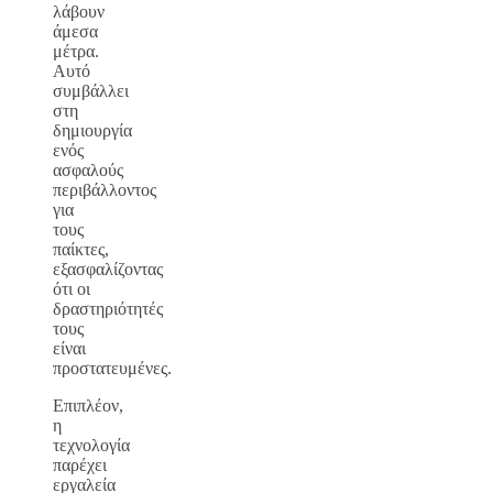
λάβουν
άμεσα
μέτρα.
Αυτό
συμβάλλει
στη
δημιουργία
ενός
ασφαλούς
περιβάλλοντος
για
τους
παίκτες,
εξασφαλίζοντας
ότι οι
δραστηριότητές
τους
είναι
προστατευμένες.
Επιπλέον,
η
τεχνολογία
παρέχει
εργαλεία