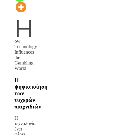
H
ow
Technology
Influences
the
Gambling
World
Η
ψηφιοποίηση
των
τυχερών
παιχνιδιών
Η
τεχνολογία
έχει
φέρει