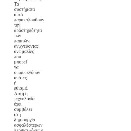
Τα
συστήματα
αυτά
παρακολουθούν
την
δραστηριότητα
των
παικτών,
ανιχνεύοντας
ανωμαλίες
που
μπορεί
να
υποδεικνύουν
απάτες
ή
εθισμό.
Αυτή η
τεχνολογία
έχει
συμβάλει
στη
δημιουργία
ασφαλέστερων
περιβαλλόντων