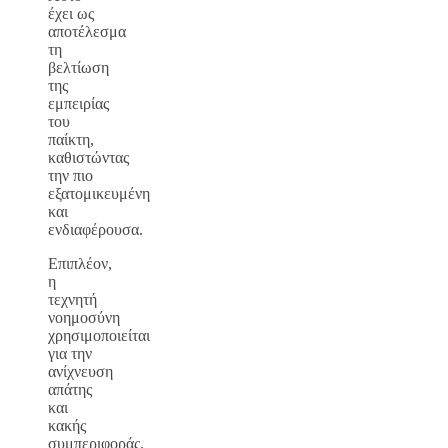
έχει ως
αποτέλεσμα
τη
βελτίωση
της
εμπειρίας
του
παίκτη,
καθιστώντας
την πιο
εξατομικευμένη
και
ενδιαφέρουσα.
Επιπλέον,
η
τεχνητή
νοημοσύνη
χρησιμοποιείται
για την
ανίχνευση
απάτης
και
κακής
συμπεριφοράς.