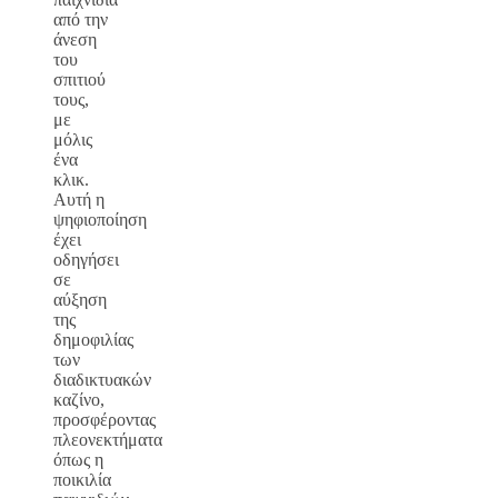
από την
άνεση
του
σπιτιού
τους,
με
μόλις
ένα
κλικ.
Αυτή η
ψηφιοποίηση
έχει
οδηγήσει
σε
αύξηση
της
δημοφιλίας
των
διαδικτυακών
καζίνο,
προσφέροντας
πλεονεκτήματα
όπως η
ποικιλία