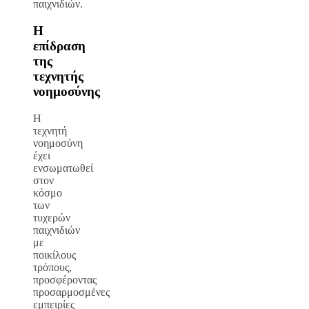
παιχνιδιών.
Η
επίδραση
της
τεχνητής
νοημοσύνης
Η
τεχνητή
νοημοσύνη
έχει
ενσωματωθεί
στον
κόσμο
των
τυχερών
παιχνιδιών
με
ποικίλους
τρόπους,
προσφέροντας
προσαρμοσμένες
εμπειρίες