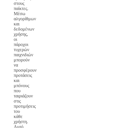
στους
παίκτες.
Μέσω
αλγορίθμων
και
δεδομένων
χρήσης,
οι
πάροχοι
τυχερών
παιχνιδιών
μπορούν
να
προσφέρουν
προτάσεις
και
μπόνους
που
ταιριάζουν
στις
προτιμήσεις
του
κάθε
χρήστη.
Αυτό