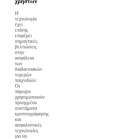
χρηστών
Η
τεχνολογία
έχει
επίσης
επιφέρει
σημαντικές
βελτιώσεις
στην
ασφάλεια
των
διαδικτυακών
τυχερών
παιχνιδιών.
Οι
πάροχοι
χρησιμοποιούν
προηγμένα
συστήματα
κρυπτογράφησης
και
ασφαλιστικές
τεχνολογίες
για να