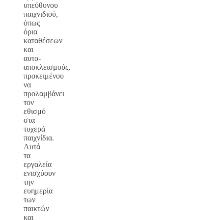
υπεύθυνου
παιχνιδιού,
όπως
όρια
καταθέσεων
και
αυτο-
αποκλεισμούς,
προκειμένου
να
προλαμβάνει
τον
εθισμό
στα
τυχερά
παιχνίδια.
Αυτά
τα
εργαλεία
ενισχύουν
την
ευημερία
των
παικτών
και