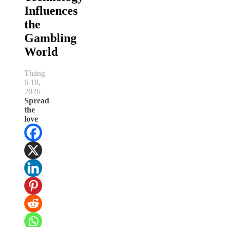
Influences
the
Gambling
World
Tháng
6 10,
2026
Spread
the
love