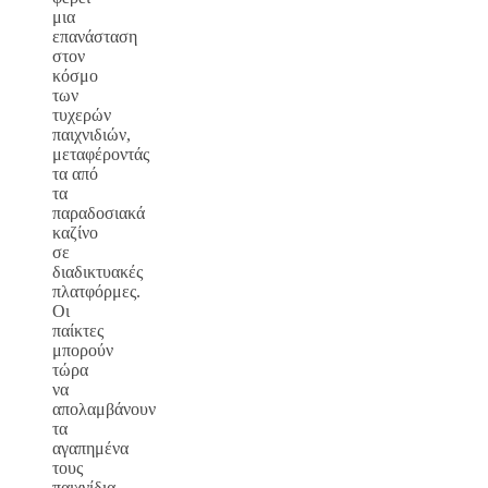
μια
επανάσταση
στον
κόσμο
των
τυχερών
παιχνιδιών,
μεταφέροντάς
τα από
τα
παραδοσιακά
καζίνο
σε
διαδικτυακές
πλατφόρμες.
Οι
παίκτες
μπορούν
τώρα
να
απολαμβάνουν
τα
αγαπημένα
τους
παιχνίδια