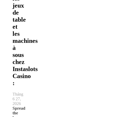
jeux
de
table
et
les
machines
à
sous
chez
Instaslots
Casino
:
Tháng
6 27,
2026
Spread
the