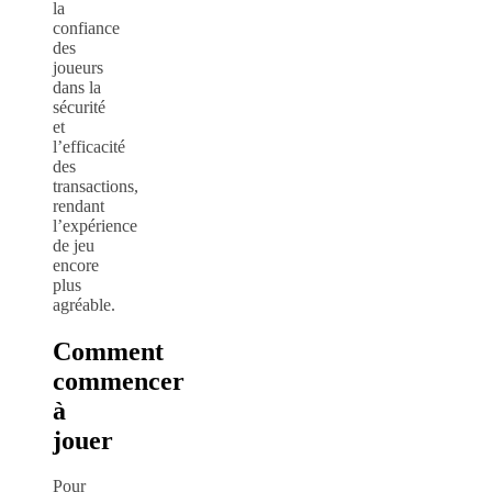
la
confiance
des
joueurs
dans la
sécurité
et
l’efficacité
des
transactions,
rendant
l’expérience
de jeu
encore
plus
agréable.
Comment
commencer
à
jouer
Pour