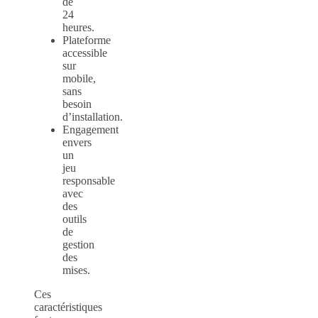
de
24
heures.
Plateforme
accessible
sur
mobile,
sans
besoin
d’installation.
Engagement
envers
un
jeu
responsable
avec
des
outils
de
gestion
des
mises.
Ces
caractéristiques