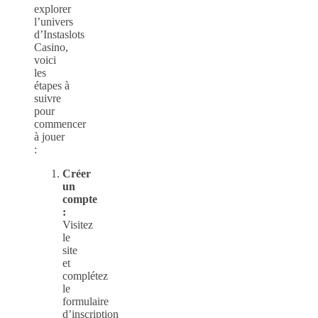
explorer
l’univers
d’Instaslots
Casino,
voici
les
étapes à
suivre
pour
commencer
à jouer
:
Créer
un
compte
:
Visitez
le
site
et
complétez
le
formulaire
d’inscription