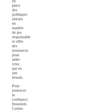
en
place
des
politiques
strictes
en
matière
de jeu
responsable
et offre
des
ressources
pour
aider
ceux
qui en
ont
besoin.
Pour
renforcer
la
confiance,
Instaslots
Casino