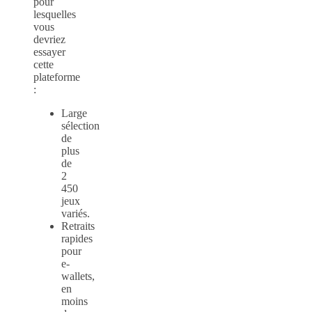
pour
lesquelles
vous
devriez
essayer
cette
plateforme
:
Large
sélection
de
plus
de
2
450
jeux
variés.
Retraits
rapides
pour
e-
wallets,
en
moins