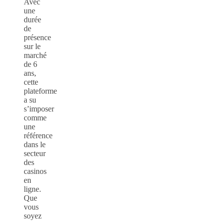
Avec
une
durée
de
présence
sur le
marché
de 6
ans,
cette
plateforme
a su
s’imposer
comme
une
référence
dans le
secteur
des
casinos
en
ligne.
Que
vous
soyez