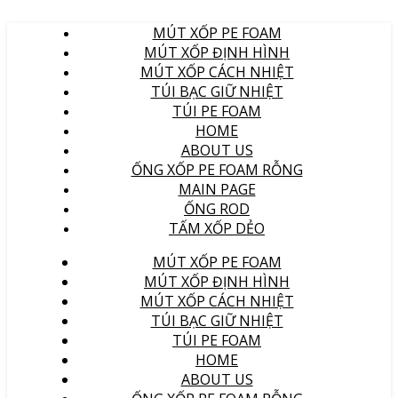
MÚT XỐP PE FOAM
MÚT XỐP ĐỊNH HÌNH
MÚT XỐP CÁCH NHIỆT
TÚI BẠC GIỮ NHIỆT
TÚI PE FOAM
HOME
ABOUT US
ỐNG XỐP PE FOAM RỖNG
MAIN PAGE
ỐNG ROD
TẤM XỐP DẺO
MÚT XỐP PE FOAM
MÚT XỐP ĐỊNH HÌNH
MÚT XỐP CÁCH NHIỆT
TÚI BẠC GIỮ NHIỆT
TÚI PE FOAM
HOME
ABOUT US