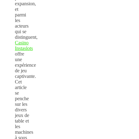
expansion,
et
parmi
les
acteurs
qui se
distinguent,
Casino
Instaslots
offre
une
expérience
de jeu
captivante.
Cet
article
se
penche
sur les
divers
jeux de
table et
les
machines
à sous