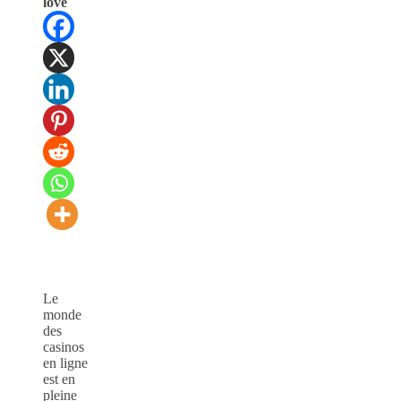
love
Le
monde
des
casinos
en ligne
est en
pleine