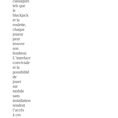
classiques
tels que
le
blackjack
et la
roulette,
chaque
joueur
peut
trouver
son
bonheur.
L’interface
conviviale
et la
possibilité
de
jouer
sur
mobile
sans
installation
rendent
l’accès
à ces