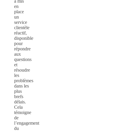
a mis
en
place
un
service
clientèle
réactif,
disponible
pour
répondre
aux
questions
et
résoudre
les
problèmes
dans les
plus
brefs
délais.
Cela
témoigne
de
l’engagement
du