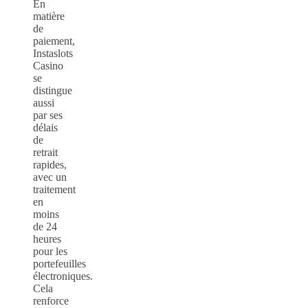
En
matière
de
paiement,
Instaslots
Casino
se
distingue
aussi
par ses
délais
de
retrait
rapides,
avec un
traitement
en
moins
de 24
heures
pour les
portefeuilles
électroniques.
Cela
renforce