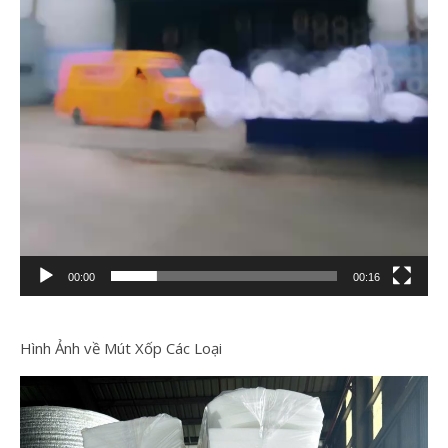
00:00
00:16
Hình Ảnh về Mút Xốp Các Loại