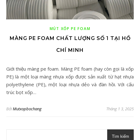
MÚT XỐP PE FOAM
MÀNG PE FOAM CHẤT LƯỢNG SỐ 1 TẠI HỒ
CHÍ MINH
Giới thiệu màng pe foam. Màng PE foam (hay còn gọi là xốp
PE) là một loại màng nhựa xốp được sản xuất từ hạt nhựa
polyethylene (PE), một loại nhựa dẻo và đàn hồi. Với cấu
trúc bọt xốp…
Bởi
Mutxopbochang
Tháng 1 3, 2025
Tìm kiếm