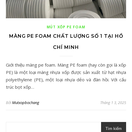
MÚT XỐP PE FOAM
MÀNG PE FOAM CHẤT LƯỢNG SỐ 1 TẠI HỒ
CHÍ MINH
Giới thiệu màng pe foam. Màng PE foam (hay còn gọi là xốp
PE) là một loại màng nhựa xốp được sản xuất từ hạt nhựa
polyethylene (PE), một loại nhựa dẻo và đàn hồi. Với cấu
trúc bọt xốp…
Bởi
Mutxopbochang
Tháng 1 3, 2025
Tìm kiếm