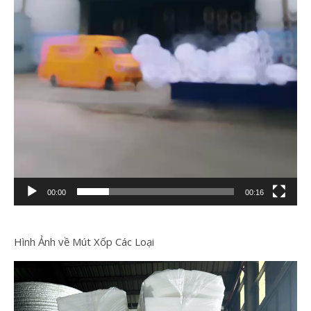
00:00
00:16
Hình Ảnh về Mút Xốp Các Loại