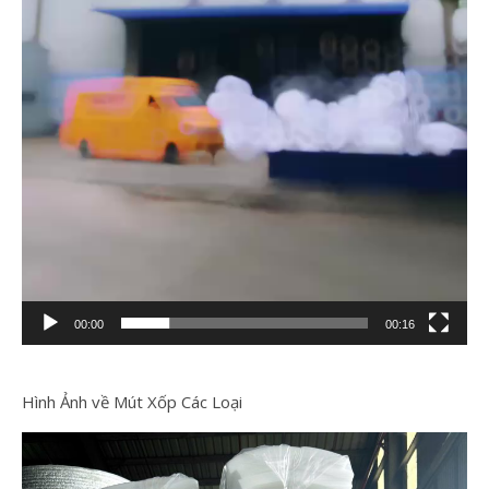
00:00
00:16
Hình Ảnh về Mút Xốp Các Loại