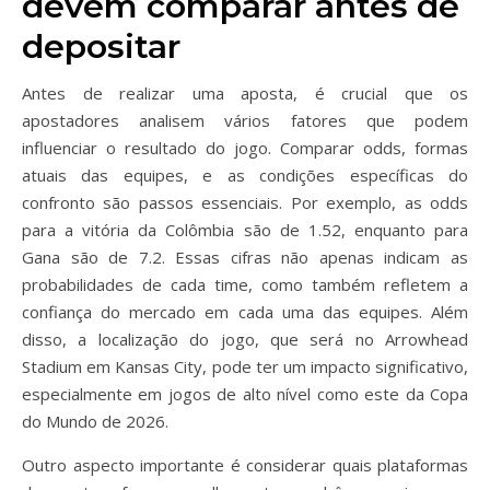
devem comparar antes de
depositar
Antes de realizar uma aposta, é crucial que os
apostadores analisem vários fatores que podem
influenciar o resultado do jogo. Comparar odds, formas
atuais das equipes, e as condições específicas do
confronto são passos essenciais. Por exemplo, as odds
para a vitória da Colômbia são de 1.52, enquanto para
Gana são de 7.2. Essas cifras não apenas indicam as
probabilidades de cada time, como também refletem a
confiança do mercado em cada uma das equipes. Além
disso, a localização do jogo, que será no Arrowhead
Stadium em Kansas City, pode ter um impacto significativo,
especialmente em jogos de alto nível como este da Copa
do Mundo de 2026.
Outro aspecto importante é considerar quais plataformas