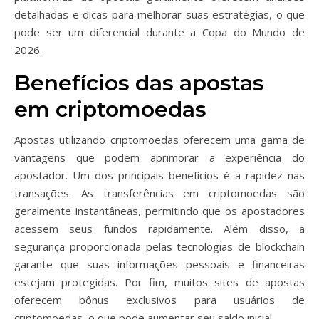
detalhadas e dicas para melhorar suas estratégias, o que
pode ser um diferencial durante a Copa do Mundo de
2026.
Benefícios das apostas
em criptomoedas
Apostas utilizando criptomoedas oferecem uma gama de
vantagens que podem aprimorar a experiência do
apostador. Um dos principais benefícios é a rapidez nas
transações. As transferências em criptomoedas são
geralmente instantâneas, permitindo que os apostadores
acessem seus fundos rapidamente. Além disso, a
segurança proporcionada pelas tecnologias de blockchain
garante que suas informações pessoais e financeiras
estejam protegidas. Por fim, muitos sites de apostas
oferecem bônus exclusivos para usuários de
criptomoedas, o que pode aumentar seu saldo inicial.