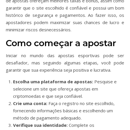
de apostas ofereçam melhores taxas e bônus, assim como
garantir que o site escolhido é confiável e possui um bom
histórico de segurança e pagamentos. Ao fazer isso, os
apostadores podem maximizar suas chances de lucro e
minimizar riscos desnecessários.
Como começar a apostar
Iniciar no mundo das apostas esportivas pode ser
desafiador, mas seguindo algumas etapas, você pode
garantir que sua experiência seja positiva e lucrativa.
Escolha uma plataforma de apostas:
Pesquise e
selecione um site que ofereça apostas em
criptomoedas e que seja confiável.
Crie uma conta:
Faça o registro no site escolhido,
fornecendo informações básicas e escolhendo um
método de pagamento adequado.
Verifique sua identidade:
Complete os