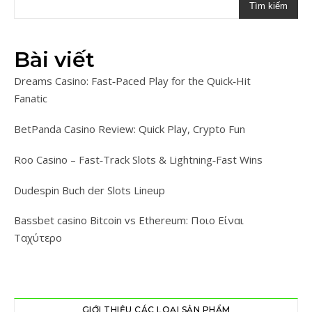
Tìm kiếm
Bài viết
Dreams Casino: Fast‑Paced Play for the Quick‑Hit
Fanatic
BetPanda Casino Review: Quick Play, Crypto Fun
Roo Casino – Fast‑Track Slots & Lightning‑Fast Wins
Dudespin Buch der Slots Lineup
Bassbet casino Bitcoin vs Ethereum: Ποιο Είναι
Ταχύτερο
GIỚI THIỆU CÁC LOẠI SẢN PHẨM