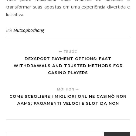
transformar suas apostas em uma experiência divertida e
lucrativa.
Bởi
Mutxopbochang
TRƯỚC
DEXSPORT PAYMENT OPTIONS: FAST
WITHDRAWALS AND TRUSTED METHODS FOR
CASINO PLAYERS
MỚI HƠN
COME SCEGLIERE I MIGLIORI ONLINE CASINÒ NON
AAMS: PAGAMENTI VELOCI E SLOT DA NON