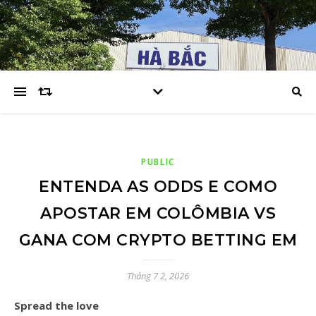
PUBLIC
ENTENDA AS ODDS E COMO
APOSTAR EM COLÔMBIA VS
GANA COM CRYPTO BETTING EM
Tháng 7 2, 2026
Spread the love